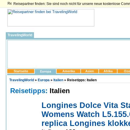
Reisepartner finden: Sie sind noch nicht für unsere neue kostenlose Com
TravelingWorld
Startseite
Amerika
Asien
Afrika
Oze
Europa
TravelingWorld
»
Europa
»
Italien
» Reisetipps: Italien
Reisetipps:
Italien
Longines Dolce Vita S
Womens Watch L5.155.0.
replica Longines klokk