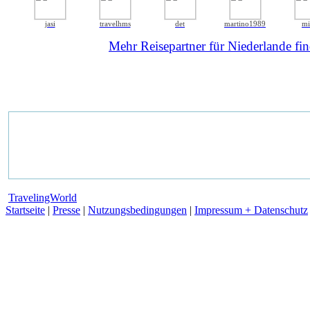
jasi
travelhms
det
martino1989
mi
Mehr Reisepartner für Niederlande fin
TravelingWorld
Startseite
|
Presse
|
Nutzungsbedingungen
|
Impressum + Datenschutz