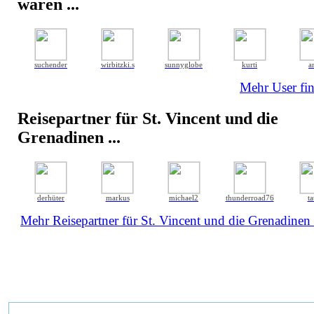
waren ...
suchender
wirbitzki.s
sunnyglobe
kurti
a
Mehr User fin
Reisepartner für St. Vincent und die
Grenadinen ...
derhüter
markus
michael2
thunderroad76
ta
Mehr Reisepartner für St. Vincent und die Grenadinen