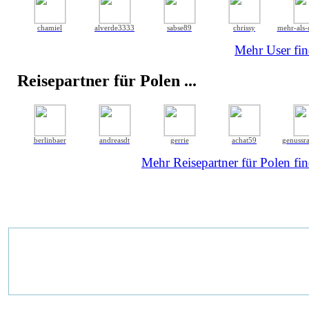
chamiel
alverde3333
sabse89
chrissy
mehr-als-
Mehr User fin
Reisepartner für Polen ...
berlinbaer
andreasdt
gerrie
achat59
genussra
Mehr Reisepartner für Polen fin