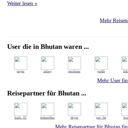
Weiter lesen »
Mehr Reisene
User die in Bhutan waren ...
targia
zafary
stockisan
quilla
kik
Mehr User fin
Reisepartner für Bhutan ...
karlo_01
belaurelius
skype
por_fin
brio
Mehr Reisepartner für Bhutan fin