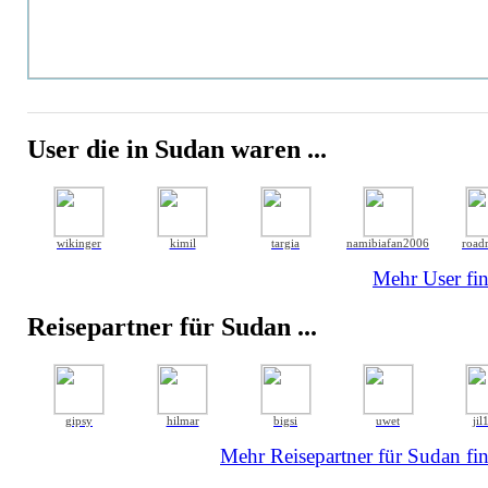
User die in Sudan waren ...
wikinger
kimil
targia
namibiafan2006
road
Mehr User fin
Reisepartner für Sudan ...
gipsy
hilmar
bigsi
uwet
jil
Mehr Reisepartner für Sudan fin