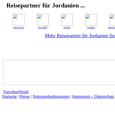
Reisepartner für Jordanien ...
mexxmo
muse80
soleia
veehra
maria
Mehr Reisepartner für Jordanien fin
TravelingWorld
Startseite
|
Presse
|
Nutzungsbedingungen
|
Impressum + Datenschutz