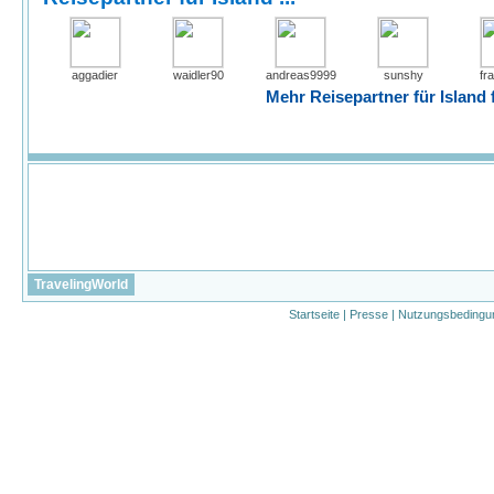
aggadier
waidler90
andreas9999
sunshy
fr
Mehr Reisepartner für Island f
TravelingWorld
Startseite
|
Presse
|
Nutzungsbedingu