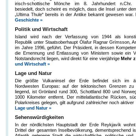
irisch-schottische Mönche im 8. Jahrhundert n.Chr. 
besiedelt, doch scheint es möglich, dass die Insel unter 
„Ultima Thule“ bereits in der Antike bekannt gewesen war.
Geschichte »
Politik und Wirtschaft
Island wird nach der Verfassung von 1944 als konstitu
Republik unter Staatsoberhaupt Ólafur Ragnar Grímsson, Am
im Jahre 1996, geführt. Der Präsident, in dessen Kompete
die Ernennung und Entlassung von Ministern sowie ein V
Notstandsrecht liegen, wird direkt für eine vierjährige
Mehr 
und Wirtschaft »
Lage und Natur
Die größte Vulkaninsel der Erde befindet sich im ä
Nordwesten Europas: auf der tektonischen Grenzen zu
liegend, ist Grönland rund 300, Schottland 800 und Norwe
1000 Kilometer entfernt. Der mittelatlantische Rücken, sü
Polarkreises gelegen, gilt aufgrund zahlreicher noch aktiver
Lage und Natur »
Sehenswürdigkeiten
In der nördlichsten Hauptstadt der Erde Reykjavík wohnt 
Drittel der gesamten Inselbevölkerung, dementsprechend i
Atlantik gelegene Stadt die wirtschaftliche, politische und k