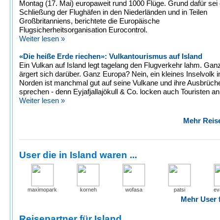
Montag (17. Mai) europaweit rund 1000 Flüge. Grund dafür sei 
Schließung der Flughäfen in den Niederländen und in Teilen
Großbritanniens, berichtete die Europäische
Flugsicherheitsorganisation Eurocontrol.
Weiter lesen »
«Die heiße Erde riechen»: Vulkantourismus auf Island
Ein Vulkan auf Island legt tagelang den Flugverkehr lahm. Ga
ärgert sich darüber. Ganz Europa? Nein, ein kleines Inselvolk
Norden ist manchmal gut auf seine Vulkane und ihre Ausbrüch
sprechen - denn Eyjafjallajökull & Co. locken auch Touristen an
Weiter lesen »
Mehr Reise
User die in Island waren ...
maximopark
korneh
wofasa
patsi
ev
Mehr User f
Reisepartner für Island ...