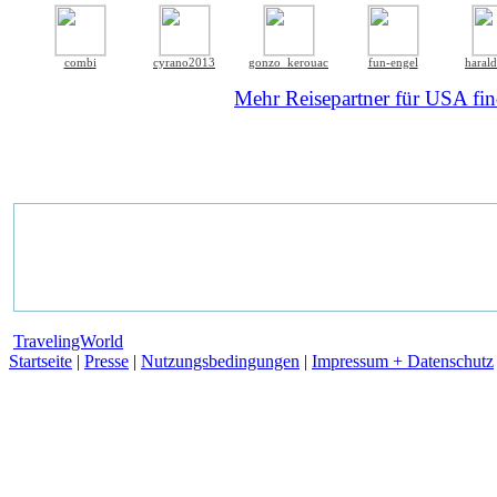
combi
cyrano2013
gonzo_kerouac
fun-engel
haral
Mehr Reisepartner für USA find
TravelingWorld
Startseite
|
Presse
|
Nutzungsbedingungen
|
Impressum + Datenschutz