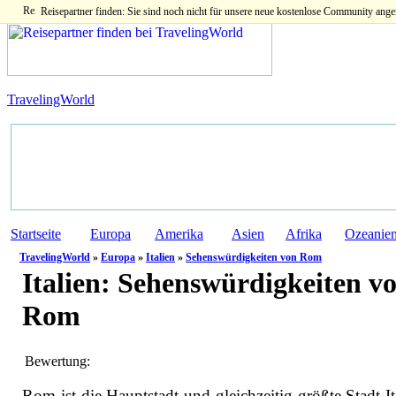
Reisepartner finden: Sie sind noch nicht für unsere neue kostenlose Community ange
TravelingWorld
Startseite
Europa
Amerika
Asien
Afrika
Ozeanie
TravelingWorld
»
Europa
»
Italien
»
Sehenswürdigkeiten von Rom
Italien:
Sehenswürdigkeiten v
Rom
Bewertung:
Rom ist die Hauptstadt und gleichzeitig größte Stadt It