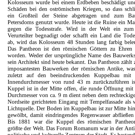
Kolosseum wurde bei einem Erdbeben beschädigt und 
Schäden bei den oströmischen Kriegen, so dass schli
ein Großteil der Steine abgetragen und zum Ba
Petersdoms genutzt wurde. Heute ist die Ruine ein M
gegen die Todesstrafe. Wird in der Welt ein zu
Verurteilter begnadigt oder schafft ein Land die Todes
ab, wird das Kolosseum 48 Stunden lang farbig beleu
Das Pantheon ist den römischen Göttern zu Ehren 
worden. Weder der ursprüngliche Name des Bauwerk
sein Architekt sind heute bekannt. Das Pantheon zählt 
imposantesten Bauwerken der römischen Antike, was
zuletzt auf den beeindruckenden Kuppelbau mit
Innendurchmesser von rund 43 m zurückzuführen is
Kuppel ist in der Mitte offen, die runde Öffnung mit
Durchmesser von ca. 9 m dient neben dem rechteckige
Nordseite gerichteten Eingang mit Tempelfassade als w
Lichtquelle. Der Boden im Kuppelbau ist zur Mitte hin 
gewölbt, damit eindringendes Regenwasser abfließen
Bis 1881 war die Kuppel des römischen Pantheo
größte der Welt. Das Forum Romanum war in der Anti
politische und kulturelle Zentrum der Stadt. Es bestan