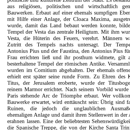
aus religiösen, politischen und wirtschaftlich gen
Bauwerken. Erbaut auf einer ehemals sumpfigen Eben
mit Hilfe einer Anlage, der Cloaca Maxima, ausgetr
wurde, damit das Land bebaut werden konnte, bilde
Tempel der Vesta das zentrale Heiligtum. Mit ihm wur
Vesta, die Hüterin des Feuers, verehrt. Männern w
Zutritt des Tempels nachts untersagt. Der Temp
Antonius Pius und der Faustina, den Antonius Pius für
Frau errichten ließ und ihr posthum widmete, gilt a
besterhaltene Tempel der römischen Antike. Versamm
wurden im Comitium abgehalten. Der ehemals offene
erhielt erst später seine runde Form. Zu Ehren des K
Titus, der Jerusalem eroberte, wurde der Titusbog
reinem Marmor errichtet. Nach seinem Vorbild wurde 
Paris stehende Arc de Triomphe erbaut. Wer vollk
Bauwerke erwartet, wird enttäuscht sein: Übrig sind fa
Ruinen, die jedoch die unglaublichen Ausmaß
ehemaligen Anlage und damit ihren Stellenwert in der 
erahnen lassen. Eine der beliebtesten Sehenswürdigkeit
die Spanische Treppe, die von der Kirche Santa Trini