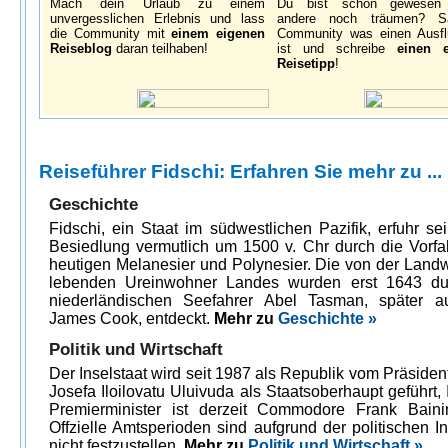
Mach dein Urlaub zu einem
Du bist schon gewesen
unvergesslichen Erlebnis und lass
andere noch träumen? S
die Community mit
einem eigenen
Community was einen Ausfl
Reiseblog
daran teilhaben!
ist und schreibe
einen 
Reisetipp
!
Reiseführer Fidschi: Erfahren Sie mehr zu ...
Geschichte
Fidschi, ein Staat im südwestlichen Pazifik, erfuhr se
Besiedlung vermutlich um 1500 v. Chr durch die Vorfa
heutigen Melanesier und Polynesier. Die von der Landwi
lebenden Ureinwohner Landes wurden erst 1643 du
niederländischen Seefahrer Abel Tasman, später 
James Cook, entdeckt.
Mehr zu
Geschichte »
Politik und Wirtschaft
Der Inselstaat wird seit 1987 als Republik vom Präside
Josefa Iloilovatu Uluivuda als Staatsoberhaupt geführt, 
Premierminister ist derzeit Commodore Frank Bain
Offzielle Amtsperioden sind aufgrund der politischen Ins
nicht festzustellen.
Mehr zu
Politik und Wirtschaft »