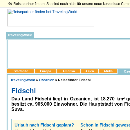
Reisepartner finden: Sie sind noch nicht für unsere neue kostenlose Com
TravelingWorld
Startseite
Europa
Amerika
Asien
Afrika
Oze
TravelingWorld
»
Ozeanien
» Reiseführer Fidschi
Fidschi
Das Land Fidschi liegt in Ozeanien, ist 18.270 km² 
besitzt ca. 905.000 Einwohner. Die Hauptstadt von Fid
Suva.
Urlaub nach Fidschi geplant?
Schon in Fidschi gewes