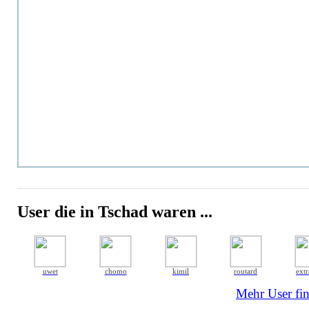
User die in Tschad waren ...
uwet
chomo
kimil
routard
extr
Mehr User fin