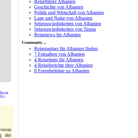
Reiseführer Albanien
Geschichte von Albanien
Politik und Wirtschaft von Albanien
Lage und Natur von Albanien
Sehenswürdigkeiten von Albanien
Sehenswürdigkeiten von Tirana
Reisenews für Albanien
Community ...
Reisepartner für Albanien finden
7 Fotoalben von Albanien
4 Reisetipps für Albanien
4 Reiseberichte über Albanien
8 Forenbeiträge zu Albanien
der zu
en »
wovon
g der