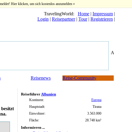
meldet! Hier klicken, um sich kostenlos anzumelden »
TravelingWorld:
Home
|
Impressum
|
Login
|
Reisepartner
|
Tour
|
Registrieren
|
n
Reisenews
Reise-Community
Reiseführer
Albanien
Kontinent:
Europa
Hauptstadt:
Tirana
besitzt
Einwohner:
3.563.000
ana.
Fläche:
28.748 km²
Informieren ...