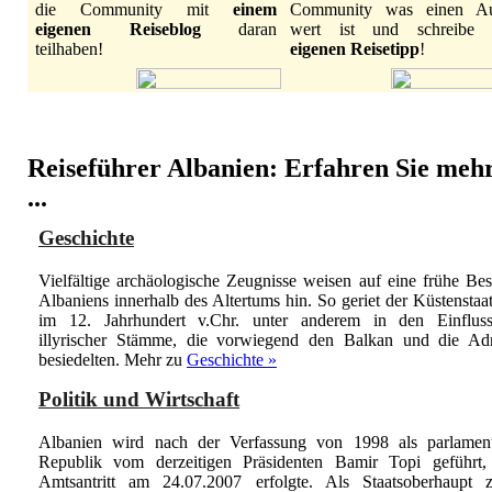
die Community mit
einem
Community was einen Au
eigenen Reiseblog
daran
wert ist und schreibe
teilhaben!
eigenen Reisetipp
!
Reiseführer Albanien: Erfahren Sie meh
...
Geschichte
Vielfältige archäologische Zeugnisse weisen auf eine frühe Be
Albaniens innerhalb des Altertums hin. So geriet der Küstenstaat
im 12. Jahrhundert v.Chr. unter anderem in den Einfluss
illyrischer Stämme, die vorwiegend den Balkan und die Adr
besiedelten.
Mehr zu
Geschichte »
Politik und Wirtschaft
Albanien wird nach der Verfassung von 1998 als parlament
Republik vom derzeitigen Präsidenten Bamir Topi geführt,
Amtsantritt am 24.07.2007 erfolgte. Als Staatsoberhaupt z