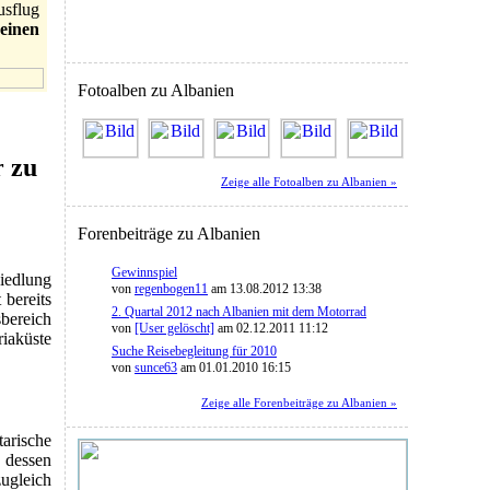
sflug
einen
Fotoalben zu Albanien
r zu
Zeige alle Fotoalben zu Albanien »
Forenbeiträge zu Albanien
Gewinnspiel
siedlung
von
regenbogen11
am 13.08.2012 13:38
 bereits
2. Quartal 2012 nach Albanien mit dem Motorrad
bereich
von
[User gelöscht]
am 02.12.2011 11:12
iaküste
Suche Reisebegleitung für 2010
von
sunce63
am 01.01.2010 16:15
Zeige alle Forenbeiträge zu Albanien »
arische
 dessen
ugleich