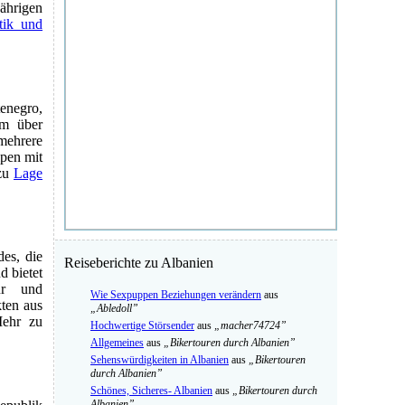
jährigen
itik und
enegro,
em über
mehrere
pen mit
zu
Lage
des, die
Reiseberichte zu Albanien
 bietet
tur und
Wie Sexpuppen Beziehungen verändern
aus
kten aus
„Abledoll”
ehr zu
Hochwertige Störsender
aus
„macher74724”
Allgemeines
aus
„Bikertouren durch Albanien”
Sehenswürdigkeiten in Albanien
aus
„Bikertouren
durch Albanien”
Schönes, Sicheres- Albanien
aus
„Bikertouren durch
Albanien”