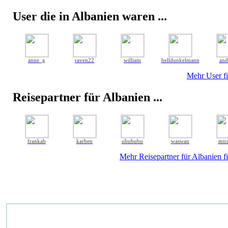
User die in Albanien waren ...
anne_g
raven22
william
helldunkelmann
and
Mehr User fi
Reisepartner für Albanien ...
frankab
karben
ubububu
waswan
mir
Mehr Reisepartner für Albanien fi