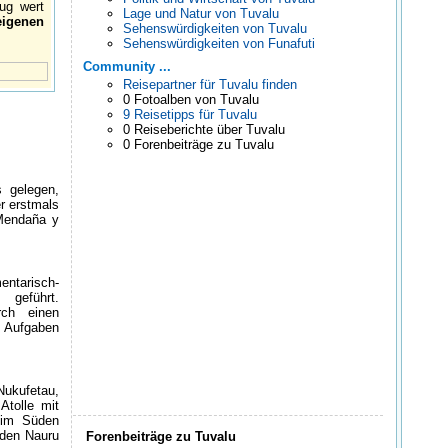
ug wert
Lage und Natur von Tuvalu
eigenen
Sehenswürdigkeiten von Tuvalu
Sehenswürdigkeiten von Funafuti
Community ...
Reisepartner für Tuvalu finden
0 Fotoalben von Tuvalu
9 Reisetipps für Tuvalu
0 Reiseberichte über Tuvalu
0 Forenbeiträge zu Tuvalu
 gelegen,
r erstmals
 Mendaña y
entarisch-
geführt.
rch einen
e Aufgaben
Nukufetau,
tolle mit
 im Süden
rden Nauru
Forenbeiträge zu Tuvalu