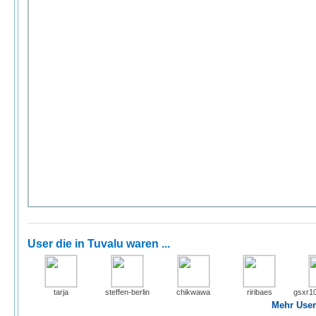
User die in Tuvalu waren ...
tarja
steffen-berlin
chikwawa
riribaes
gsxr1
Mehr User 