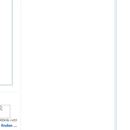
000k6k-rx63
finden ...