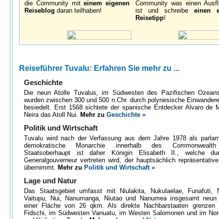
die Community mit
einem eigenen
Community was einen Ausfl
Reiseblog
daran teilhaben!
ist und schreibe
einen 
Reisetipp
!
Reiseführer Tuvalu: Erfahren Sie mehr zu ...
Geschichte
Die neun Atolle Tuvalus, im Südwesten des Pazifischen Ozeans
wurden zwischen 300 und 500 n.Chr. durch polynesische Einwandere
besiedelt. Erst 1568 sichtete der spanische Entdecker Alvaro de
Neira das Atoll Nui.
Mehr zu
Geschichte »
Politik und Wirtschaft
Tuvalu wird nach der Verfassung aus dem Jahre 1978 als parlam
demokratische Monarchie innerhalb des Commonwealth 
Staatsoberhaupt ist daher Königin Elisabeth II., welche du
Generalgouverneur vertreten wird, der hauptsächlich repräsentativ
übernimmt.
Mehr zu
Politik und Wirtschaft »
Lage und Natur
Das Staatsgebiet umfasst mit Niulakita, Nukulaelae, Funafuti, 
Vaitupu, Nui, Nanumanga, Niutao und Nanumea insgesamt neun A
einer Fläche von 26 qkm. Als direkte Nachbarstaaten grenzen
Fidschi, im Südwesten Vanuatu, im Westen Salomonen und im No