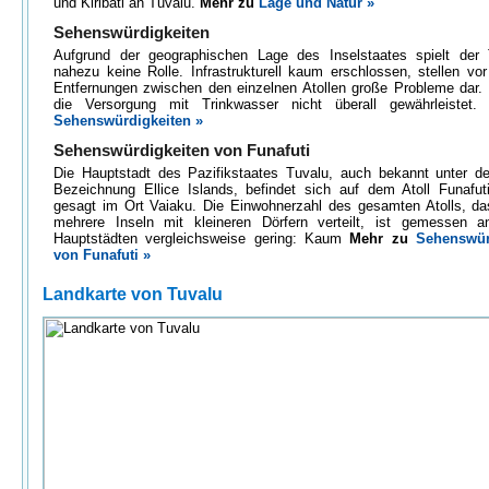
und Kiribati an Tuvalu.
Mehr zu
Lage und Natur »
Sehenswürdigkeiten
Aufgrund der geographischen Lage des Inselstaates spielt der
nahezu keine Rolle. Infrastrukturell kaum erschlossen, stellen vor
Entfernungen zwischen den einzelnen Atollen große Probleme dar.
die Versorgung mit Trinkwasser nicht überall gewährleistet
Sehenswürdigkeiten »
Sehenswürdigkeiten von Funafuti
Die Hauptstadt des Pazifikstaates Tuvalu, auch bekannt unter de
Bezeichnung Ellice Islands, befindet sich auf dem Atoll Funafut
gesagt im Ort Vaiaku. Die Einwohnerzahl des gesamten Atolls, da
mehrere Inseln mit kleineren Dörfern verteilt, ist gemessen 
Hauptstädten vergleichsweise gering: Kaum
Mehr zu
Sehenswür
von Funafuti »
Landkarte von Tuvalu