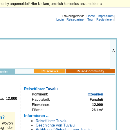
munity angemeldet! Hier klicken, um sich kostenlos anzumelden »
TravelingWorld:
Home
|
Impressum
|
Login
|
Reisepartner
|
Tour
|
Registrieren
|
Reisenews
Reise-Community
anien
Reiseführer
Tuvalu
Kontinent:
Ozeanien
ca. 12.000
Hauptstadt:
Funafuti
Einwohner:
12.000
Fläche:
26 km²
Informieren ...
en?
Reiseführer Tuvalu
 wovon
Geschichte von Tuvalu
ag der
Politik und Wirtschaft von Tuvalu