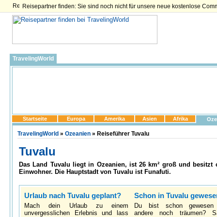
Reisepartner finden: Sie sind noch nicht für unsere neue kostenlose Com
TravelingWorld
Startseite
Europa
Amerika
Asien
Afrika
Oze
TravelingWorld
»
Ozeanien
» Reiseführer Tuvalu
Tuvalu
Das Land Tuvalu liegt in Ozeanien, ist 26 km² groß und besitzt 
Einwohner. Die Hauptstadt von Tuvalu ist Funafuti.
Urlaub nach Tuvalu geplant?
Schon in Tuvalu gewes
Mach dein Urlaub zu einem
Du bist schon gewesen
unvergesslichen Erlebnis und lass
andere noch träumen? S