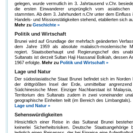
gelegen, wurde vermutlich im 3. Jahrtausend v.Chr. besiede
die ersten Einwanderer ursprünglich vom asiatischen 
stammten. Ab dem 3. Jahrhundert n.Chr unter dem Einfluss 
Handels- und Missionstätigkeiten stehend, etablierten sich a
Mehr zu
Geschichte »
Politik und Wirtschaft
Brunei wird auf Grundlage der mehrfach geänderten Verfas
dem Jahre 1959 als absolute malaiisch-moslemische M
regiert. Staatsoberhaupt und Regierungschef des unab
Sultanats ist derzeit Sultan Haji Hassanal Bolkiah, dessen Am
1967 erfolgte.
Mehr zu
Politik und Wirtschaft »
Lage und Natur
Der südostasiatische Staat Brunei befindet sich im Norden
der drittgrößten Insel der Erde, unmittelbar angrenzen
Südchinesische Meer. Einziger Nachbarstaat ist Malaysia,
Territorium des Sultanats zudem in zwei voneinander una
geographische Einheiten teilt (im Bereich des Limbangtals).
Lage und Natur »
Sehenswürdigkeiten
Hinsichtlich einer Reise in das Sultanat Brunei bestehen
keinerlei Sicherheitsrisiken. Deutsche Staatsangehörige 
lediglich einen Reisepass, der bei Einreise eine Aufenthalts