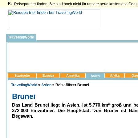
Reisepartner finden: Sie sind noch nicht für unsere neue kostenlose Com
TravelingWorld
Startseite
Europa
Amerika
Afrika
Oze
Asien
TravelingWorld
»
Asien
» Reiseführer Brunei
Brunei
Das Land Brunei liegt in Asien, ist 5.770 km² groß und be
372.000 Einwohner. Die Hauptstadt von Brunei ist Ban
Begawan.