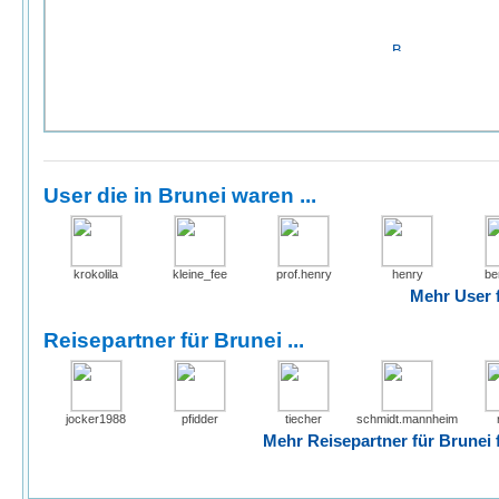
User die in Brunei waren ...
krokolila
kleine_fee
prof.henry
henry
be
Mehr User f
Reisepartner für Brunei ...
jocker1988
pfidder
tiecher
schmidt.mannheim
Mehr Reisepartner für Brunei f