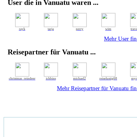
User die in Vanuatu waren ...
rayk
tarja
perry
wim
trav
Mehr User fin
Reisepartner für Vanuatu ...
christmas_reindeer
ichbins
michael2
reiselustig68
myri
Mehr Reisepartner für Vanuatu fin