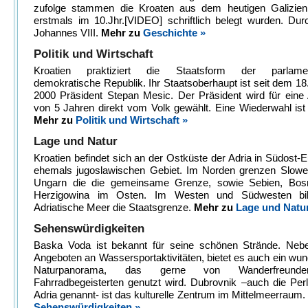
zufolge stammen die Kroaten aus dem heutigen Galizien
erstmals im 10.Jhr.[VIDEO] schriftlich belegt wurden. Du
Johannes VIII.
Mehr zu
Geschichte »
Politik und Wirtschaft
Kroatien praktiziert die Staatsform der parlament
demokratische Republik. Ihr Staatsoberhaupt ist seit dem 18
2000 Präsident Stepan Mesic. Der Präsident wird für eine
von 5 Jahren direkt vom Volk gewählt. Eine Wiederwahl ist
Mehr zu
Politik und Wirtschaft »
Lage und Natur
Kroatien befindet sich an der Ostküste der Adria in Südost-
ehemals jugoslawischen Gebiet. Im Norden grenzen Slowe
Ungarn die die gemeinsame Grenze, sowie Sebien, Bos
Herzigowina im Osten. Im Westen und Südwesten bil
Adriatische Meer die Staatsgrenze.
Mehr zu
Lage und Natur
Sehenswürdigkeiten
Baska Voda ist bekannt für seine schönen Strände. Nebe
Angeboten an Wassersportaktivitäten, bietet es auch ein wu
Naturpanorama, das gerne von Wanderfreund
Fahrradbegeisterten genutzt wird. Dubrovnik –auch die Per
Adria genannt- ist das kulturelle Zentrum im Mittelmeerraum.
Sehenswürdigkeiten »