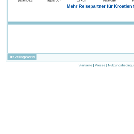
patience27
jaguar007
zirkon
lieselotte
e
Mehr Reisepartner für Kroatien f
TravelingWorld
Startseite
|
Presse
|
Nutzungsbedingu