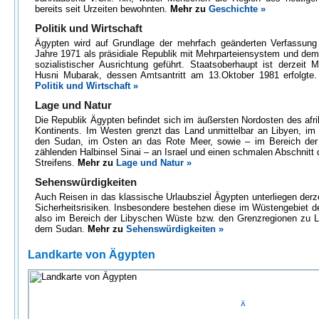
bereits seit Urzeiten bewohnten.
Mehr zu
Geschichte »
Politik und Wirtschaft
Ägypten wird auf Grundlage der mehrfach geänderten Verfassun
Jahre 1971 als präsidiale Republik mit Mehrparteiensystem und dem
sozialistischer Ausrichtung geführt. Staatsoberhaupt ist derzei
Husni Mubarak, dessen Amtsantritt am 13.Oktober 1981 erfolgte
Politik und Wirtschaft »
Lage und Natur
Die Republik Ägypten befindet sich im äußersten Nordosten des afr
Kontinents. Im Westen grenzt das Land unmittelbar an Libyen, im
den Sudan, im Osten an das Rote Meer, sowie – im Bereich der
zählenden Halbinsel Sinai – an Israel und einen schmalen Abschnitt
Streifens.
Mehr zu
Lage und Natur »
Sehenswürdigkeiten
Auch Reisen in das klassische Urlaubsziel Ägypten unterliegen derze
Sicherheitsrisiken. Insbesondere bestehen diese im Wüstengebiet d
also im Bereich der Libyschen Wüste bzw. den Grenzregionen zu L
dem Sudan.
Mehr zu
Sehenswürdigkeiten »
Landkarte von Ägypten