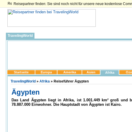
Reisepartner finden: Sie sind noch nicht für unsere neue kostenlose Com
TravelingWorld
Startseite
Europa
Amerika
Asien
Oze
Afrika
TravelingWorld
»
Afrika
» Reiseführer Ägypten
Ägypten
Das Land Ägypten liegt in Afrika, ist 1.001.449 km² groß und be
78.887.000 Einwohner. Die Hauptstadt von Ägypten ist Kairo.