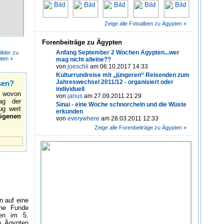
Zeige alle Fotoalben zu Ägypten »
Forenbeiträge zu Ägypten
Anfang September 2 Wochen Ägypten...wer
ilder zu
ten »
mag nicht alleine??
von
joeschli
am 06.10.2017 14:33
Kulturrundreise mit „jüngeren“ Reisenden zum
Jahreswechsel 2011/12 - organisiert oder
sen?
individuell
 wovon
von
janus
am 27.09.2011 21:29
ag der
Sinai - eine Woche schnorcheln und die Wüste
ug wert
erkunden
igenen
von
everywhere
am 28.03.2011 12:33
Zeige alle Forenbeiträge zu Ägypten »
n auf eine
che Funde
ren im 5.
n Ägypten