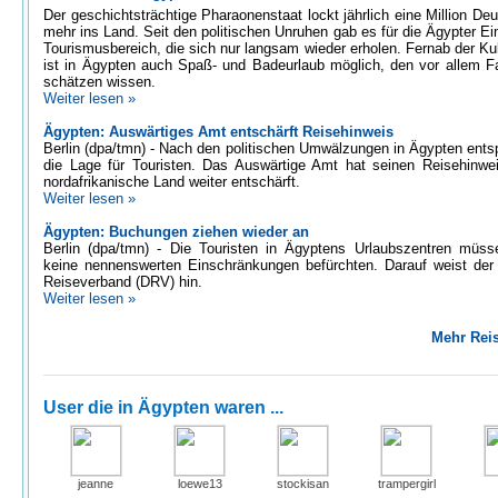
Der geschichtsträchtige Pharaonenstaat lockt jährlich eine Million De
mehr ins Land. Seit den politischen Unruhen gab es für die Ägypter E
Tourismusbereich, die sich nur langsam wieder erholen. Fernab der Kul
ist in Ägypten auch Spaß- und Badeurlaub möglich, den vor allem F
schätzen wissen.
Weiter lesen »
Ägypten: Auswärtiges Amt entschärft Reisehinweis
Berlin (dpa/tmn) - Nach den politischen Umwälzungen in Ägypten ents
die Lage für Touristen. Das Auswärtige Amt hat seinen Reisehinwe
nordafrikanische Land weiter entschärft.
Weiter lesen »
Ägypten: Buchungen ziehen wieder an
Berlin (dpa/tmn) - Die Touristen in Ägyptens Urlaubszentren müss
keine nennenswerten Einschränkungen befürchten. Darauf weist der
Reiseverband (DRV) hin.
Weiter lesen »
Mehr Reis
User die in Ägypten waren ...
jeanne
loewe13
stockisan
trampergirl