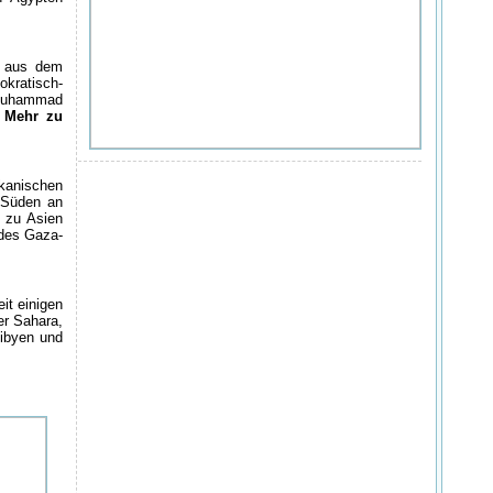
g aus dem
okratisch-
t Muhammad
.
Mehr zu
ikanischen
 Süden an
 zu Asien
 des Gaza-
it einigen
er Sahara,
ibyen und