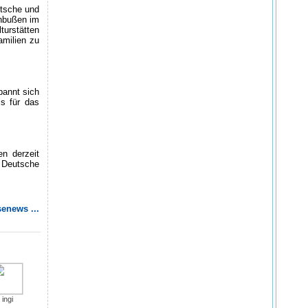
utsche und
inbußen im
turstätten
amilien zu
pannt sich
is für das
en derzeit
 Deutsche
enews ...
ingi