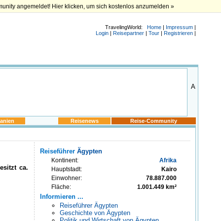
munity angemeldet! Hier klicken, um sich kostenlos anzumelden »
TravelingWorld:
Home
|
Impressum
|
Login
|
Reisepartner
|
Tour
|
Registrieren
|
anien
Reisenews
Reise-Community
Reiseführer
Ägypten
Kontinent:
Afrika
sitzt ca.
Hauptstadt:
Kairo
Einwohner:
78.887.000
Fläche:
1.001.449 km²
Informieren ...
Reiseführer Ägypten
Geschichte von Ägypten
Politik und Wirtschaft von Ägypten