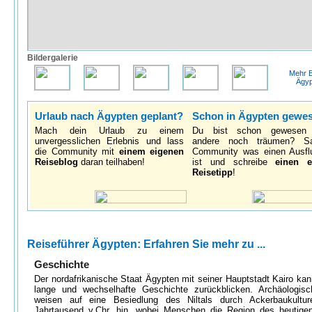
Bildergalerie
Mehr B
Ägyp
Urlaub nach Ägypten geplant?
Schon in Ägypten gewe
Mach dein Urlaub zu einem
Du bist schon gewesen
unvergesslichen Erlebnis und lass
andere noch träumen? S
die Community mit
einem eigenen
Community was einen Ausfl
Reiseblog
daran teilhaben!
ist und schreibe
einen e
Reisetipp
!
Reiseführer Ägypten: Erfahren Sie mehr zu ...
Geschichte
Der nordafrikanische Staat Ägypten mit seiner Hauptstadt Kairo kan
lange und wechselhafte Geschichte zurückblicken. Archäologis
weisen auf eine Besiedlung des Niltals durch Ackerbaukultu
Jahrtausend v.Chr. hin, wobei Menschen die Region des heutige