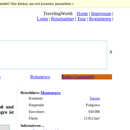
meldet! Hier klicken, um sich kostenlos anzumelden »
TravelingWorld:
Home
|
Impressum
|
Login
|
Reisepartner
|
Tour
|
Registrieren
|
n
Reisenews
Reise-Community
Reiseführer
Montenegro
Kontinent:
Europa
Hauptstadt:
Podgorica
oß und
Einwohner:
630.000
gro ist
Fläche:
13.812 km²
Informieren ...