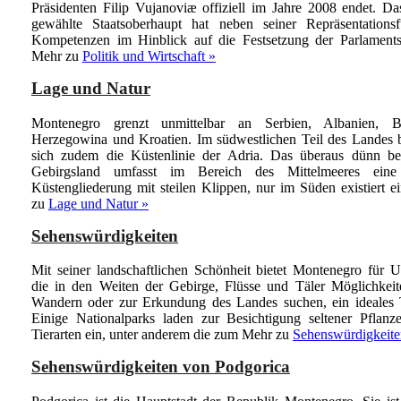
Präsidenten Filip Vujanoviæ offiziell im Jahre 2008 endet. Da
gewählte Staatsoberhaupt hat neben seiner Repräsentationsf
Kompetenzen im Hinblick auf die Festsetzung der Parlament
Mehr zu
Politik und Wirtschaft »
Lage und Natur
Montenegro grenzt unmittelbar an Serbien, Albanien, B
Herzegowina und Kroatien. Im südwestlichen Teil des Landes b
sich zudem die Küstenlinie der Adria. Das überaus dünn bes
Gebirgsland umfasst im Bereich des Mittelmeeres eine
Küstengliederung mit steilen Klippen, nur im Süden existiert e
zu
Lage und Natur »
Sehenswürdigkeiten
Mit seiner landschaftlichen Schönheit bietet Montenegro für U
die in den Weiten der Gebirge, Flüsse und Täler Möglichkei
Wandern oder zur Erkundung des Landes suchen, ein ideales T
Einige Nationalparks laden zur Besichtigung seltener Pflanz
Tierarten ein, unter anderem die zum
Mehr zu
Sehenswürdigkeite
Sehenswürdigkeiten von Podgorica