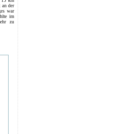
t 15 km
t an der
ges war
hlte im
ehr zu