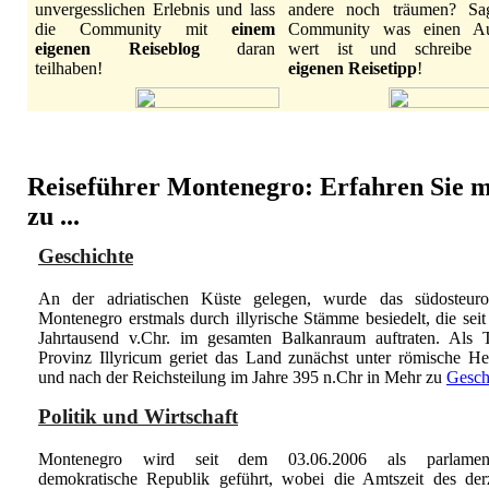
unvergesslichen Erlebnis und lass
andere noch träumen? Sa
die Community mit
einem
Community was einen Au
eigenen Reiseblog
daran
wert ist und schreibe
teilhaben!
eigenen Reisetipp
!
Reiseführer Montenegro: Erfahren Sie 
zu ...
Geschichte
An der adriatischen Küste gelegen, wurde das südosteuro
Montenegro erstmals durch illyrische Stämme besiedelt, die sei
Jahrtausend v.Chr. im gesamten Balkanraum auftraten. Als T
Provinz Illyricum geriet das Land zunächst unter römische Her
und nach der Reichsteilung im Jahre 395 n.Chr in
Mehr zu
Gesch
Politik und Wirtschaft
Montenegro wird seit dem 03.06.2006 als parlamenta
demokratische Republik geführt, wobei die Amtszeit des derz