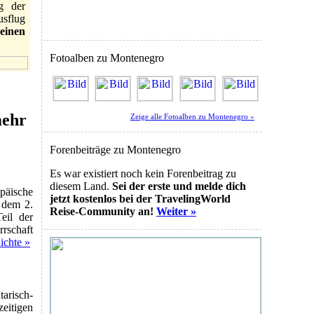
g der
sflug
einen
Fotoalben zu Montenegro
mehr
Zeige alle Fotoalben zu Montenegro »
Forenbeiträge zu Montenegro
Es war existiert noch kein Forenbeitrag zu
diesem Land.
Sei der erste und melde dich
päische
jetzt kostenlos bei der TravelingWorld
t dem 2.
Reise-Community an!
Weiter »
eil der
rschaft
ichte »
risch-
eitigen