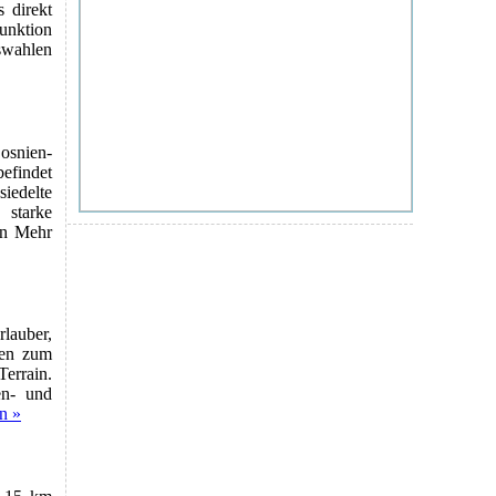
s direkt
unktion
swahlen
osnien-
efindet
iedelte
 starke
in
Mehr
rlauber,
ten zum
errain.
en- und
n »