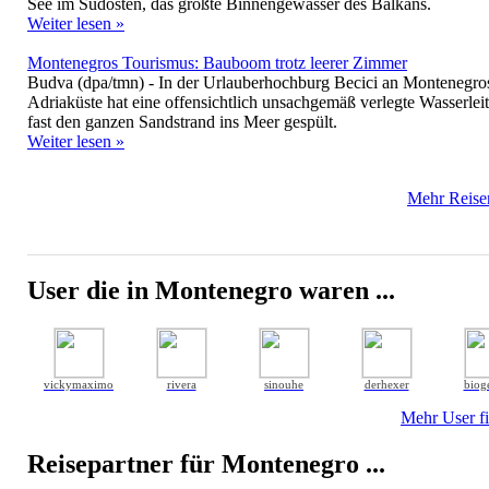
See im Südosten, das größte Binnengewässer des Balkans.
Weiter lesen »
Montenegros Tourismus: Bauboom trotz leerer Zimmer
Budva (dpa/tmn) - In der Urlauberhochburg Becici an Montenegro
Adriaküste hat eine offensichtlich unsachgemäß verlegte Wasserlei
fast den ganzen Sandstrand ins Meer gespült.
Weiter lesen »
Mehr Reisen
User die in Montenegro waren ...
vickymaximo
rivera
sinouhe
derhexer
biog
Mehr User fi
Reisepartner für Montenegro ...