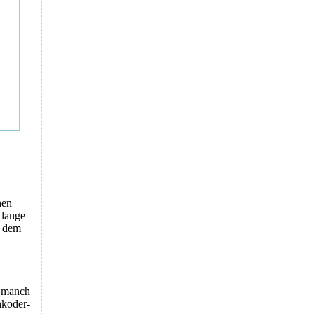
hen
 lange
n dem
g manch
hkoder-