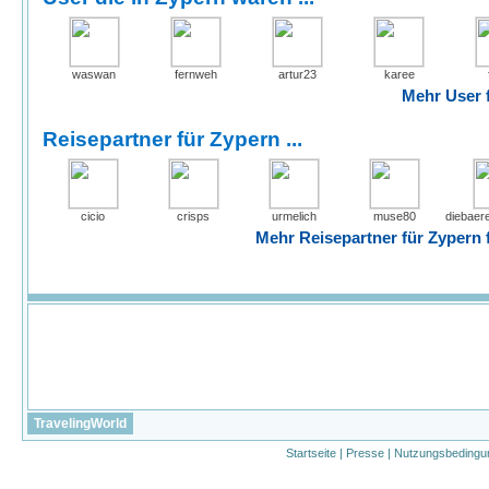
waswan
fernweh
artur23
karee
Mehr User f
Reisepartner für Zypern ...
cicio
crisps
urmelich
muse80
diebaer
Mehr Reisepartner für Zypern f
TravelingWorld
Startseite
|
Presse
|
Nutzungsbedingu