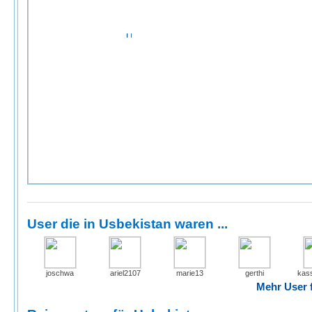
User die in Usbekistan waren ...
joschwa
ariel2107
marie13
gerthi
kas
Mehr User f