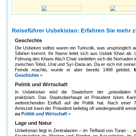
Reiseführer Usbekistan: Erfahren Sie mehr zu
Geschichte
Die Usbeken selbst waren ein Turkvolk, was ursprünglich 
Sibirien kommt. Ihr Name leitet sich aus Usbek Khan ab. 
Führung des Khans Abu’I-Chair siedelten sich die Nomaden 
zwischen Tobol, Ural und Syr-Daria an. Da er sich mit seine
Feinde machte, wurde er aber bereits 1468 getötet.
Geschichte »
Politik und Wirtschaft
In Usbekistan wird die Staatsform der „präsidialen R
praktiziert. Das Staatsoberhaupt ist Präsident Islom Kar
weitreichenden Einfluß auf die Politik hat. Nach einer 7
Amtszeit kann der Präsident beliebig oft wiedergewählt wer
zu
Politik und Wirtschaft »
Lage und Natur
Usbekistan liegt in Zentralasien – im Tiefland von Turan - , 
Staatsgebiet im Westen und Norden an Kasachstan, im 