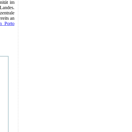
nität im
 Landes.
entrale
reits an
n Porto