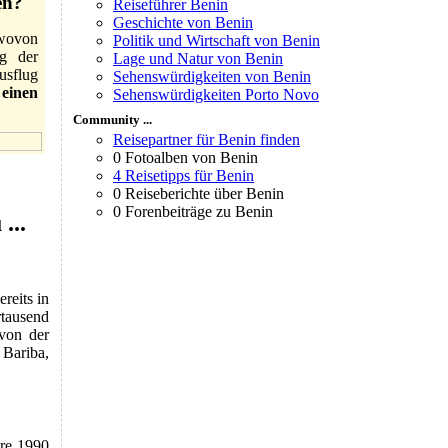
en?
Reiseführer Benin
Geschichte von Benin
wovon
Politik und Wirtschaft von Benin
g der
Lage und Natur von Benin
sflug
Sehenswürdigkeiten von Benin
e
einen
Sehenswürdigkeiten Porto Novo
Community ...
Reisepartner für Benin finden
0 Fotoalben von Benin
4 Reisetipps für Benin
0 Reiseberichte über Benin
0 Forenbeiträge zu Benin
...
reits in
tausend
 von der
 Bariba,
hre 1990