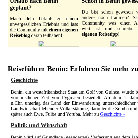
Urlaub nach Benin
Schon in Benin gewes
geplant?
Du bist schon gewesen 
andere noch träumen? Sa
Mach dein Urlaub zu einem
Community was einen Au
unvergesslichen Erlebnis und lass
wert ist und schreib
die Community mit
einem eigenen
eigenen Reisetipp
!
Reiseblog
daran teilhaben!
Reiseführer Benin: Erfahren Sie mehr zu 
Geschichte
Benin, ein westafrikanischer Staat am Golf von Guinea, wurde be
vorchristlicher Zeit von Pygmäen besiedelt. Ab dem 1. Jahr
n.Chr. unterlag das Land der Einwanderung unterschiedlicher
Landwirtschaft lebender Völkerstämme, darunter die Somba und
später auch Ewe, Fulbe und Yoruba.
Mehr zu
Geschichte »
Politik und Wirtschaft
Benin wird auf Grundlage (geänderten) Verfassung aus dem Ja