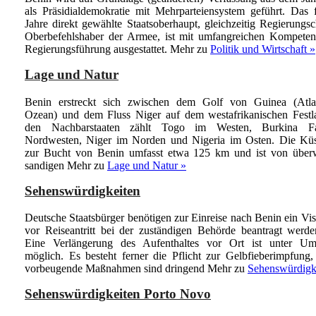
als Präsidialdemokratie mit Mehrparteiensystem geführt. Das 
Jahre direkt gewählte Staatsoberhaupt, gleichzeitig Regierungs
Oberbefehlshaber der Armee, ist mit umfangreichen Kompeten
Regierungsführung ausgestattet.
Mehr zu
Politik und Wirtschaft »
Lage und Natur
Benin erstreckt sich zwischen dem Golf von Guinea (Atlan
Ozean) und dem Fluss Niger auf dem westafrikanischen Festl
den Nachbarstaaten zählt Togo im Westen, Burkina F
Nordwesten, Niger im Norden und Nigeria im Osten. Die Küst
zur Bucht von Benin umfasst etwa 125 km und ist von über
sandigen
Mehr zu
Lage und Natur »
Sehenswürdigkeiten
Deutsche Staatsbürger benötigen zur Einreise nach Benin ein Vi
vor Reiseantritt bei der zuständigen Behörde beantragt werd
Eine Verlängerung des Aufenthaltes vor Ort ist unter Um
möglich. Es besteht ferner die Pflicht zur Gelbfieberimpfung,
vorbeugende Maßnahmen sind dringend
Mehr zu
Sehenswürdigk
Sehenswürdigkeiten Porto Novo