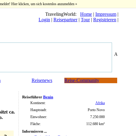
meldet! Hier klicken, um sich kostenlos anzumelden »
TravelingWorld:
Home
|
Impressum
|
Login
|
Reisepartner
|
Tour
|
Registrieren
|
n
Reisenews
Reise-Community
Reiseführer
Benin
Kontinent:
Afrika
Hauptstadt:
Porto Novo
itzt ca.
Einwohner:
7.250.000
o.
Fläche:
112.680 km²
Informieren ...