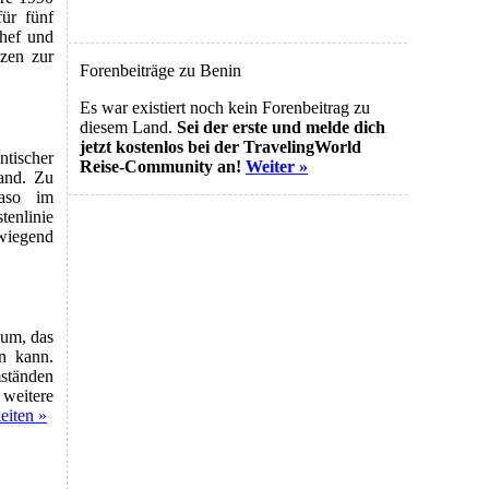
für fünf
chef und
zen zur
Forenbeiträge zu Benin
Es war existiert noch kein Forenbeitrag zu
diesem Land.
Sei der erste und melde dich
jetzt kostenlos bei der TravelingWorld
tischer
Reise-Community an!
Weiter »
and. Zu
aso im
enlinie
wiegend
sum, das
en kann.
ständen
 weitere
eiten »