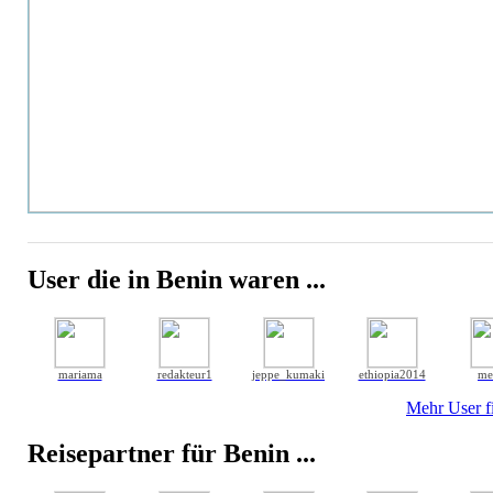
User die in Benin waren ...
mariama
redakteur1
jeppe_kumaki
ethiopia2014
me
Mehr User fi
Reisepartner für Benin ...