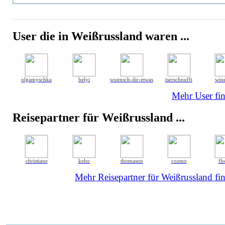
User die in Weißrussland waren ...
olgamyschka
belyi
wuensch-dir-etwas
iserschnuffi
wine
Mehr User fin
Reisepartner für Weißrussland ...
christiane
keho
thomason
cozmo
flo
Mehr Reisepartner für Weißrussland fin