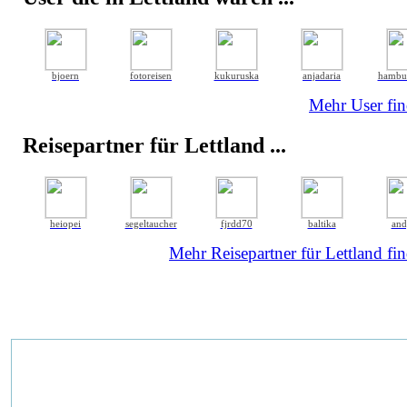
bjoern
fotoreisen
kukuruska
anjadaria
hambur
Mehr User fin
Reisepartner für Lettland ...
heiopei
segeltaucher
fjrdd70
baltika
and
Mehr Reisepartner für Lettland fin