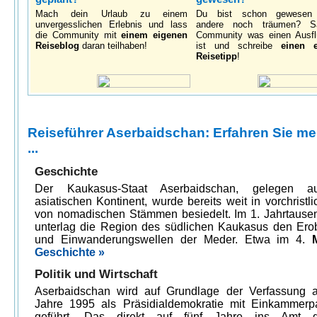
Mach dein Urlaub zu einem
Du bist schon gewesen
unvergesslichen Erlebnis und lass
andere noch träumen? S
die Community mit
einem eigenen
Community was einen Ausfl
Reiseblog
daran teilhaben!
ist und schreibe
einen 
Reisetipp
!
Reiseführer Aserbaidschan: Erfahren Sie me
...
Geschichte
Der Kaukasus-Staat Aserbaidschan, gelegen 
asiatischen Kontinent, wurde bereits weit in vorchristli
von nomadischen Stämmen besiedelt. Im 1. Jahrtausen
unterlag die Region des südlichen Kaukasus den Ero
und Einwanderungswellen der Meder. Etwa im 4.
Geschichte »
Politik und Wirtschaft
Aserbaidschan wird auf Grundlage der Verfassung
Jahre 1995 als Präsidialdemokratie mit Einkammerp
geführt. Das direkt auf fünf Jahre ins Amt g