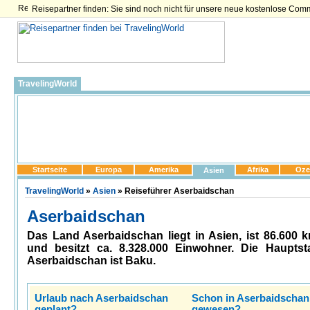
Reisepartner finden: Sie sind noch nicht für unsere neue kostenlose Com
TravelingWorld
Startseite
Europa
Amerika
Afrika
Oze
Asien
TravelingWorld
»
Asien
» Reiseführer Aserbaidschan
Aserbaidschan
Das Land Aserbaidschan liegt in Asien, ist 86.600 
und besitzt ca. 8.328.000 Einwohner. Die Hauptst
Aserbaidschan ist Baku.
Urlaub nach Aserbaidschan
Schon in Aserbaidschan
geplant?
gewesen?