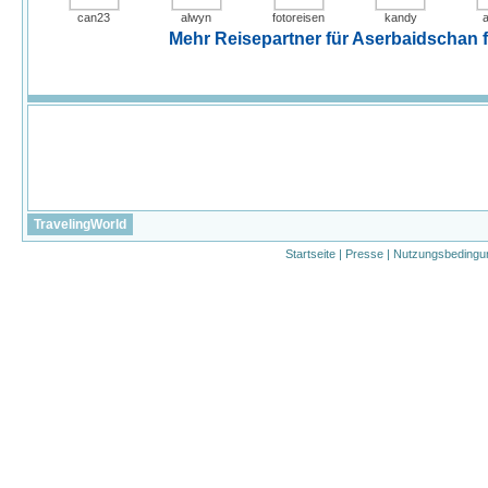
can23
alwyn
fotoreisen
kandy
a
Mehr Reisepartner für Aserbaidschan fi
TravelingWorld
Startseite
|
Presse
|
Nutzungsbedingu