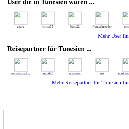
User die in Tunesien waren ...
aparg
chriss55
basti22
frau.schroeder
sch
Mehr User fin
Reisepartner für Tunesien ...
regina-marion
andal73
wir-zwei
sstr
markus
Mehr Reisepartner für Tunesien fin