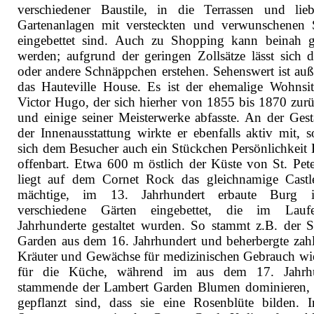
verschiedener Baustile, in die Terrassen und lieb
Gartenanlagen mit versteckten und verwunschenen 
eingebettet sind. Auch zu Shopping kann beinah g
werden; aufgrund der geringen Zollsätze lässt sich d
oder andere Schnäppchen erstehen. Sehenswert ist au
das Hauteville House. Es ist der ehemalige Wohnsi
Victor Hugo, der sich hierher von 1855 bis 1870 zur
und einige seiner Meisterwerke abfasste. An der Gest
der Innenausstattung wirkte er ebenfalls aktiv mit, s
sich dem Besucher auch ein Stückchen Persönlichkeit
offenbart. Etwa 600 m östlich der Küste von St. Pete
liegt auf dem Cornet Rock das gleichnamige Castl
mächtige, im 13. Jahrhundert erbaute Burg i
verschiedene Gärten eingebettet, die im Lauf
Jahrhunderte gestaltet wurden. So stammt z.B. der Su
Garden aus dem 16. Jahrhundert und beherbergte zahl
Kräuter und Gewächse für medizinischen Gebrauch wi
für die Küche, während im aus dem 17. Jahrhu
stammende der Lambert Garden Blumen dominieren, 
gepflanzt sind, dass sie eine Rosenblüte bilden. 