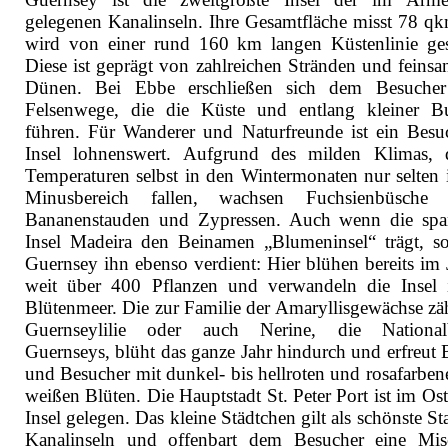
gelegenen Kanalinseln. Ihre Gesamtfläche misst 78 q
wird von einer rund 160 km langen Küstenlinie ge
Diese ist geprägt von zahlreichen Stränden und feinsa
Dünen. Bei Ebbe erschließen sich dem Besucher
Felsenwege, die die Küste und entlang kleiner B
führen. Für Wanderer und Naturfreunde ist ein Besu
Insel lohnenswert. Aufgrund des milden Klimas, 
Temperaturen selbst in den Wintermonaten nur selten 
Minusbereich fallen, wachsen Fuchsienbüsche 
Bananenstauden und Zypressen. Auch wenn die spa
Insel Madeira den Beinamen „Blumeninsel“ trägt, so
Guernsey ihn ebenso verdient: Hier blühen bereits im 
weit über 400 Pflanzen und verwandeln die Insel 
Blütenmeer. Die zur Familie der Amaryllisgewächse zä
Guernseylilie oder auch Nerine, die National
Guernseys, blüht das ganze Jahr hindurch und erfreut 
und Besucher mit dunkel- bis hellroten und rosafarben
weißen Blüten. Die Hauptstadt St. Peter Port ist im Os
Insel gelegen. Das kleine Städtchen gilt als schönste St
Kanalinseln und offenbart dem Besucher eine Mi