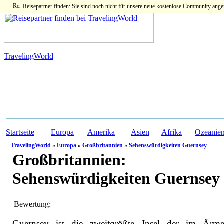
Reisepartner finden: Sie sind noch nicht für unsere neue kostenlose Community ange
TravelingWorld
Startseite
Europa
Amerika
Asien
Afrika
Ozeanie
TravelingWorld
»
Europa
»
Großbritannien
»
Sehenswürdigkeiten Guernsey
Großbritannien:
Sehenswürdigkeiten Guernsey
Bewertung:
Guernsey ist die zweitgrößte Insel der im Ärme