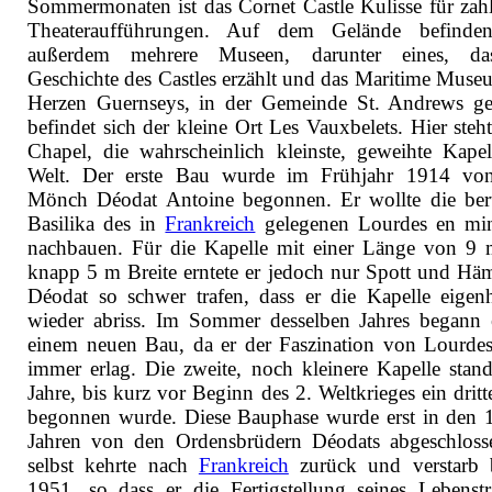
Sommermonaten ist das Cornet Castle Kulisse für zahl
Theateraufführungen. Auf dem Gelände befinden
außerdem mehrere Museen, darunter eines, da
Geschichte des Castles erzählt und das Maritime Muse
Herzen Guernseys, in der Gemeinde St. Andrews ge
befindet sich der kleine Ort Les Vauxbelets. Hier steht
Chapel, die wahrscheinlich kleinste, geweihte Kapel
Welt. Der erste Bau wurde im Frühjahr 1914 vo
Mönch Déodat Antoine begonnen. Er wollte die be
Basilika des in
Frankreich
gelegenen Lourdes en min
nachbauen. Für die Kapelle mit einer Länge von 9
knapp 5 m Breite erntete er jedoch nur Spott und Häm
Déodat so schwer trafen, dass er die Kapelle eigen
wieder abriss. Im Sommer desselben Jahres begann 
einem neuen Bau, da er der Faszination von Lourde
immer erlag. Die zweite, noch kleinere Kapelle stan
Jahre, bis kurz vor Beginn des 2. Weltkrieges ein drit
begonnen wurde. Diese Bauphase wurde erst in den 
Jahren von den Ordensbrüdern Déodats abgeschloss
selbst kehrte nach
Frankreich
zurück und verstarb b
1951, so dass er die Fertigstellung seines Lebenst