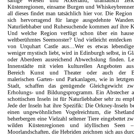
saftige Wiesen und Ackerland, dramatisch zerkl
Küstenregionen, einsame Burgen und Whiskeybrenner
all dieses findet man tatsächlich hier vor. Die Region
sich hervorragend für lange ausgedehnte Wander
Naturliebhaber und Ruhesuchende kommen auf ihre K
Und welche Region verfügt schon über ein hause
weltberühmtes Seemonster? Und vielleicht entdecken 
von Urquhart Castle aus…Wer es etwas lebendig
weniger mystisch liebt, wird in Edinburgh selbst, in G
oder Aberdeen ausreichend Abwechslung finden. Le
Innenstädte mit vielen kulturellen Angeboten a
Bereich Kunst und Theater oder auch der B
malerischen Garten- und Parkanlagen, wie in letztgen
Stadt, schaffen das genügende Gleichgewicht zw
Erholungs- und Bildungsprogramm. Ein Abstecher a
schottischen Inseln ist für Naturliebhaber sehr zu emp
Jede der Inseln hat ihre Spezifik: Die Orkney-Inseln b
einen ungewöhnlichen Vogelreichtum, die Shetland
beherbergen eine Vielzahl seltener Tiere eingebettet z
wilden Küstenregionen und idyllischen Seen 
Moorlandschaften, die Hebriden zeichnen sich aus durc