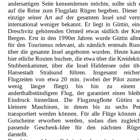
andersartigen Seite kennenlernen möchte, sollte sich 
auf die Reise zum Flugplatz Rügen begeben. Dieser i
einzige seiner Art auf der gesamten Insel und verm
international weniger bekannt. Er liegt in Güttin, ei
Dreschvitz gehörenden Ortsteil etwas südlich der Krei
Bergen. Erst in den 1990er Jahren wurde Güttin allm
für den Tourismus relevant, als nämlich erstmals Run
über die gesamte Insel angeboten wurden. Heute ka
hier etliche Routen buchen, die etwa über die Kreidekü
Stubbenkammer, über die Insel Hiddensee oder üb
Hansestadt Stralsund führen. Insgesamt reiche
Flugzeiten von etwa 20 min. (wobei der Pilot zumei
wenig länger fliegt) bis hin zu einem
anderthalbstündigem Flug, der garantiert einen blei
Eindruck hinterlässt. Die Flugzeugflotte Gütins u
kleinere Maschinen, in denen bis zu sechs Per
transportiert werden können. Für alle Flüge können
Gutscheine erworben werden, sodass dies zugleic
passende Geschenk-Idee für den nächsten Rügen
darstellt.