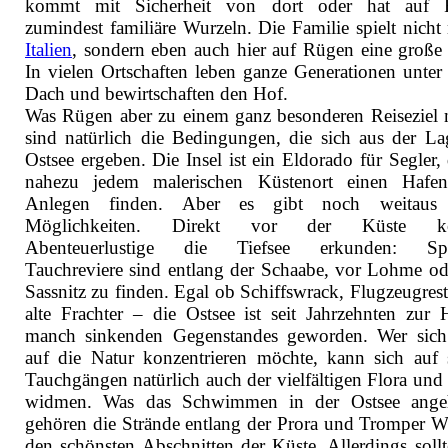
kommt mit Sicherheit von dort oder hat auf 
zumindest familiäre Wurzeln. Die Familie spielt nicht 
Italien
, sondern eben auch hier auf Rügen eine große 
In vielen Ortschaften leben ganze Generationen unter
Dach und bewirtschaften den Hof.
Was Rügen aber zu einem ganz besonderen Reiseziel 
sind natürlich die Bedingungen, die sich aus der La
Ostsee ergeben. Die Insel ist ein Eldorado für Segler,
nahezu jedem malerischen Küstenort einen Hafe
Anlegen finden. Aber es gibt noch weitaus
Möglichkeiten. Direkt vor der Küste k
Abenteuerlustige die Tiefsee erkunden: Spez
Tauchreviere sind entlang der Schaabe, vor Lohme od
Sassnitz zu finden. Egal ob Schiffswrack, Flugzeugrest
alte Frachter – die Ostsee ist seit Jahrzehnten zur 
manch sinkenden Gegenstandes geworden. Wer sic
auf die Natur konzentrieren möchte, kann sich auf 
Tauchgängen natürlich auch der vielfältigen Flora und
widmen. Was das Schwimmen in der Ostsee angeh
gehören die Strände entlang der Prora und Tromper W
den schönsten Abschnitten der Küste. Allerdings soll