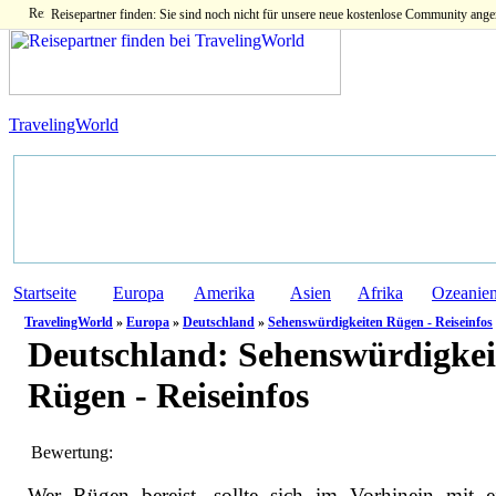
Reisepartner finden: Sie sind noch nicht für unsere neue kostenlose Community ange
TravelingWorld
Startseite
Europa
Amerika
Asien
Afrika
Ozeanie
TravelingWorld
»
Europa
»
Deutschland
»
Sehenswürdigkeiten Rügen - Reiseinfos
Deutschland:
Sehenswürdigkei
Rügen - Reiseinfos
Bewertung:
Wer Rügen bereist, sollte sich im Vorhinein mit e