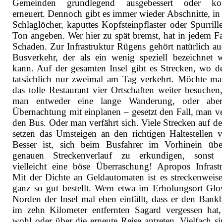
Gemeinden grundlegend ausgebessert oder kom
erneuert. Dennoch gibt es immer wieder Abschnitte, in
Schlaglöcher, kaputtes Kopfsteinpflaster oder Spurrill
Ton angeben. Wer hier zu spät bremst, hat in jedem Fa
Schaden. Zur Infrastruktur Rügens gehört natürlich au
Busverkehr, der als ein wenig speziell bezeichnet 
kann. Auf der gesamten Insel gibt es Strecken, wo d
tatsächlich nur zweimal am Tag verkehrt. Möchte ma
das tolle Restaurant vier Ortschaften weiter besuchen
man entweder eine lange Wanderung, oder aber
Übernachtung mit einplanen – gesetzt den Fall, man ve
den Bus. Oder man verfährt sich. Viele Strecken auf de
setzen das Umsteigen an den richtigen Haltestellen v
Besser ist, sich beim Busfahrer im Vorhinein üb
genauen Streckenverlauf zu erkundigen, sonst 
vielleicht eine böse Überraschung! Apropos Infrastr
Mit der Dichte an Geldautomaten ist es streckenweise
ganz so gut bestellt. Wem etwa im Erholungsort Gl
Norden der Insel mal eben einfällt, dass er den Bank
im zehn Kilometer entfernten Sagard vergessen hat
wohl oder über die erneute Reise antreten. Vielfach si