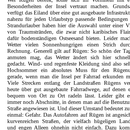
Besonderheiten der Insel vertraut machen. Grundsä
verfügt das Eiland über eine gut ausgebaute Infrastrukt
nahezu für jeden Urlaubstyp passende Bedingungen b
Strandurlauber haben hier die Auswahl unter einer Vi
von Traumstränden, die zwar nicht karibisches Flair
dafür bodenständigen Ostseesand bieten. Leider mac
Wetter vielen Sonnenhungrigen einen Strich dur
Rechnung. Generell gilt auf Rügen: So schön der Ta
anmuten mag, das Wetter ändert sich hier schnell
gedacht. Wind- und regenfeste Kleidung sind also sel
Hochsommer ein absolutes Muss für den Rügenur
gerade, wenn man die Insel per Fahrrad erkunden m
Viele Strecken entlang der Landstraßen Rügens ve
heute über gut ausgebaute Fahrradwege, auf denen e
bequem von Ort zu Ort radeln lässt. Leider gibt e
immer noch Abschnitte, in denen man auf die Benutzu
Straße angewiesen ist. Und dieser Umstand bedeutet zu
einmal: Gefahr. Das Autofahren auf Rügen ist angesich
kurvenreichen Straßen, der vielfach hügeligen Land
und engen Alleen ohnehin nicht einfach. Dazu kom