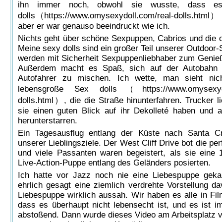
ihn immer noch, obwohl sie wusste, dass e
dolls（
https://www.omysexydoll.com/real-dolls.html）
aber er war genauso beeindruckt wie ich.
Nichts geht über schöne Sexpuppen, Cabrios und die o
Meine sexy dolls sind ein großer Teil unserer Outdoor
werden mit Sicherheit Sexpuppenliebhaber zum Genie
Außerdem macht es Spaß, sich auf der Autobahn 
Autofahrer zu mischen. Ich wette, man sieht nic
lebensgroße Sex dolls（
https://www.omysexy
dolls.html）
, die die Straße hinunterfahren. Trucker l
sie einen guten Blick auf ihr Dekolleté haben und 
herunterstarren.
Ein Tagesausflug entlang der Küste nach Santa Cr
unserer Lieblingsziele. Der West Cliff Drive bot die per
und viele Passanten waren begeistert, als sie eine
Live-Action-Puppe entlang des Geländers posierten.
Ich hatte vor Jazz noch nie eine Liebespuppe geka
ehrlich gesagt eine ziemlich verdrehte Vorstellung da
Liebespuppe wirklich aussah. Wir haben es alle in Fi
dass es überhaupt nicht lebensecht ist, und es ist i
abstoßend. Dann wurde dieses Video am Arbeitsplatz ve