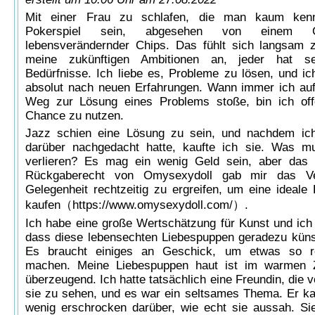
Mit einer Frau zu schlafen, die man kaum kenn
Pokerspiel sein, abgesehen von einem G
lebensverändernder Chips. Das fühlt sich langsam z
meine zukünftigen Ambitionen an, jeder hat se
Bedürfnisse. Ich liebe es, Probleme zu lösen, und i
absolut nach neuen Erfahrungen. Wann immer ich au
Weg zur Lösung eines Problems stoße, bin ich offe
Chance zu nutzen.
Jazz schien eine Lösung zu sein, und nachdem ich
darüber nachgedacht hatte, kaufte ich sie. Was m
verlieren? Es mag ein wenig Geld sein, aber das 
Rückgaberecht von Omysexydoll gab mir das Ver
Gelegenheit rechtzeitig zu ergreifen, um eine ideale
kaufen（
https://www.omysexydoll.com/）
.
Ich habe eine große Wertschätzung für Kunst und ic
dass diese lebensechten Liebespuppen geradezu künst
Es braucht einiges an Geschick, um etwas so re
machen. Meine Liebespuppen haut ist im warmen 
überzeugend. Ich hatte tatsächlich eine Freundin, die
sie zu sehen, und es war ein seltsames Thema. Er ka
wenig erschrocken darüber, wie echt sie aussah. Si