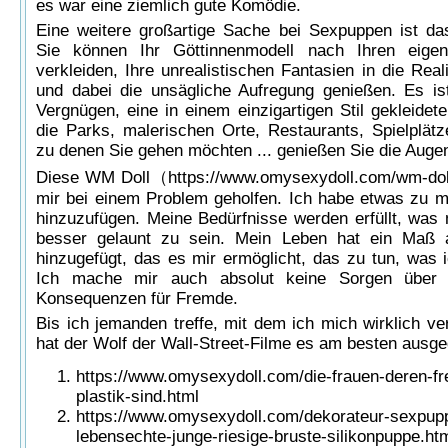
es war eine ziemlich gute Komödie.
Eine weitere großartige Sache bei Sexpuppen ist das
Sie können Ihr Göttinnenmodell nach Ihren eigen
verkleiden, Ihre unrealistischen Fantasien in die Rea
und dabei die unsägliche Aufregung genießen. Es ist 
Vergnügen, eine in einem einzigartigen Stil gekleidet
die Parks, malerischen Orte, Restaurants, Spielplätz
zu denen Sie gehen möchten ... genießen Sie die Auge
Diese WM Doll（
https://www.omysexydoll.com/wm-do
mir bei einem Problem geholfen. Ich habe etwas zu me
hinzuzufügen. Meine Bedürfnisse werden erfüllt, was mi
besser gelaunt zu sein. Mein Leben hat ein Maß a
hinzugefügt, das es mir ermöglicht, das zu tun, was 
Ich mache mir auch absolut keine Sorgen über 
Konsequenzen für Fremde.
Bis ich jemanden treffe, mit dem ich mich wirklich ve
hat der Wolf der Wall-Street-Filme es am besten ausge
https://www.omysexydoll.com/die-frauen-deren-f
plastik-sind.html
https://www.omysexydoll.com/dekorateur-sexpup
lebensechte-junge-riesige-bruste-silikonpuppe.ht