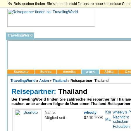
Reisepartner finden: Sie sind noch nicht für unsere neue kostenlose Com
TravelingWorld
Startseite
Europa
Amerika
Afrika
Oze
Asien
TravelingWorld
»
Asien
»
Thailand
» Reisepartner: Thailand
Reisepartner:
Thailand
Bei TravelingWorld finden Sie zahlreiche
Reisepartner für Thailan
suchen unter anderem folgende User einen Thailand-Reisepartner
wheely's Pr
Name:
wheely
Nachricht
Mitglied seit:
07.10.2008
schicken
Fotoalben