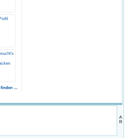
rofil
esucht's
hicken
finden ...