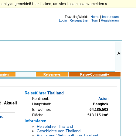
munity angemeldet! Hier klicken, um sich kostenlos anzumelden »
TravelingWorld:
Home
|
Impressum
|
Login
|
Reisepartner
|
Tour
|
Registrieren
|
anien
Reisenews
Reise-Community
Reiseführer
Thailand
Kontinent:
Asien
d
. Aktuell
Hauptstadt:
Bangkok
:
Einwohner:
64.185.502
Fläche:
513.115 km²
ofil
Informieren ...
Reiseführer Thailand
Geschichte von Thailand
Politik und Wirtschaft von Thailand