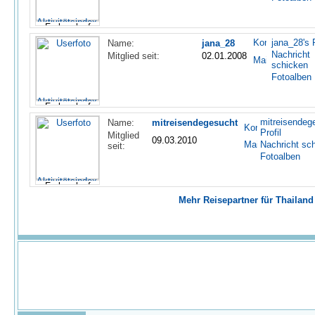
jana_28's P
Name:
jana_28
Nachricht
Mitglied seit:
02.01.2008
schicken
Fotoalben
mitreisendeg
Name:
mitreisendegesucht
Profil
Mitglied
09.03.2010
Nachricht sc
seit:
Fotoalben
Mehr Reisepartner für Thailand 