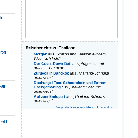
il
Reiseberichte zu Thailand
rofil
Morgen
aus
„Simson und Samson auf dem
Weg nach Indo”
Der Count-Down läuft
aus
„Augen zu und
durch .... Bangkok”
Zurueck in Bangkok
aus
„Thailand-Schnurzl
unterwegs”
Dschungel-Tour, Schnorcheln und Extrem-
ofil
Haengematting
aus
„Thailand-Schnurzl
unterwegs”
Auf zum Endspurt
aus
„Thailand-Schnurzl
unterwegs”
Zeige alle Reiseberichte zu Thailand »
rofil