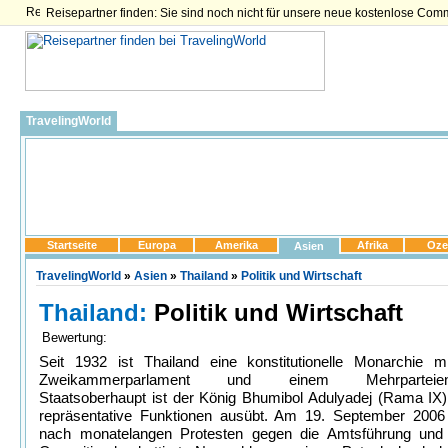
Reisepartner finden: Sie sind noch nicht für unsere neue kostenlose Com
TravelingWorld
Startseite
Europa
Amerika
Afrika
Oze
Asien
TravelingWorld
»
Asien
»
Thailand
»
Politik und Wirtschaft
Thailand:
Politik und Wirtschaft
Bewertung:
Seit 1932 ist Thailand eine konstitutionelle Monarchie m
Zweikammerparlament und einem Mehrparteiens
Staatsoberhaupt ist der König Bhumibol Adulyadej (Rama IX)
repräsentative Funktionen ausübt. Am 19. September 200
nach monatelangen Protesten gegen die Amtsführung und