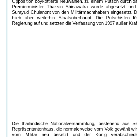
Opposition boykottierte Neuwahlen, zu einem Putsch durch das
Premierminister Thaksin Shinawatra wurde abgesetzt und
Surayud Chulanont von den Militärmachthabern eingesetzt. 
blieb aber weiterhin Staatsoberhaupt. Die Putschisten lö
Regierung auf und setzten die Verfassung von 1997 außer Kraf
Die thailändische Nationalversammlung, bestehend aus S
Repräsentantenhaus, die normalerweise vom Volk gewählt wi
vom Militär neu besetzt und der König verabschiede