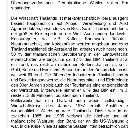
Übergangsverfassung. Demokratische Wahlen sollen E
stattfinden.
Die Wirtschaft Thailands ist marktwirtschaftlich-liberal ausgeri
basiert hauptsächlich auf Anbau, Verarbeitung und Aus
Agrarprodukten, besonders von Reis. So ist Thailand mit den
der größten Reisexporteure der Welt. Auch andere landwirtsc
Konsumgüter, wie z.B. Kaffee, Baumwolle, Tabak, 
Naturkautschuk, und Kokosnüsse werden angebaut und export
Thailand traditionell ein Agrarland ist, arbeiten auch heute noc
50 % der thailändischen Bevölkerung in der Landwirtschaf
erwirtschaften allerdings nur ca. 12 % des BIP. Thailand ist
ein Land, das reich an natürlichen Bodenschätzen ist, so z
Gold, Kohle und Edelstein. Besonders in der Zinnproduktion ist
weltweit führend. Die führenden Industrien in Thailand sind da
und Bekleidungsgewerbe, die Nahrungsmittel- und Elektroindust
den 90er Jahren spielt auch der Tourismus eine entscheidende
der Wirtschaft. Mittlerweile nimmt er 6 % des BIP ein. Im 
reisten 13,38 Millionen Touristen nach Thailand.
Mittlerweile hat sich Thailand auch wieder vollständig
Wirtschaftskrise des Jahres 1997 erholt. Auslöser 
wirtschaftliche Wachstumsrate Thailands. Diese war in d
zwischen 1985 und 1995 weltweit die höchste und stü
thailändische Währung, den Baht, der an die US-Währung g
war, in die Krise. Viele asiatische Staaten litten beträchtlich dar