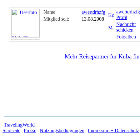
awertdrhzfg
Name:
awertdrhzfg
Profil
Mitglied seit:
13.08.2008
Nachricht
schicken
Fotoalben
Mehr Reisepartner für Kuba fin
TravelingWorld
Startseite
|
Presse
|
Nutzungsbedingungen
|
Impressum + Datenschutz