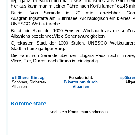
liegt ganz im Süden und hat etwas Tourismus aus Griechen
hier aus kann man mit einer Fähre nach Korfu fahren( ca.45 min
Butrint: Von Saranda in 20 min. erreichbar. Gan
Ausgrabungsstätte am Butrintsee. Archäologisch ein kleines P
UNESCO Weltkulturerbe
Berat: die Stadt der 1000 Fenster. Wird auch als die schöns
Albaniens bezeichnet.Viele Sehenswürdigkeiten.
Gjirokaster: Stadt der 1000 Stufen. UNESCO Weltkulturerb
Stadt mit einzigartiger Burg.
Die Fahrt von Sarande über den Llogara Pass nach Himare
Vlore, Fier, Durres nach Tirana ist einzigartig.
« früherer Eintrag
Reisebericht:
spätere
Schönes, Sicheres-
Bikertouren durch
Allge
Albanien
Albanien
Kommentare
Noch kein Kommentar vorhanden ...