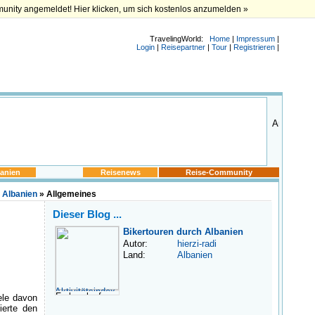
munity angemeldet! Hier klicken, um sich kostenlos anzumelden »
TravelingWorld:
Home
|
Impressum
|
Login
|
Reisepartner
|
Tour
|
Registrieren
|
anien
Reisenews
Reise-Community
 Albanien
» Allgemeines
Dieser Blog ...
Bikertouren durch Albanien
Autor:
hierzi-radi
Land:
Albanien
ele davon
ierte den