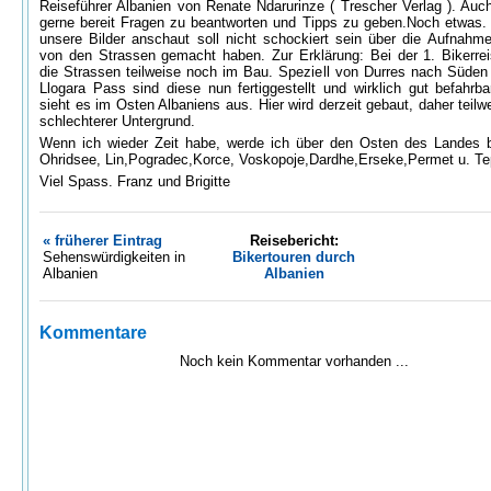
Reiseführer Albanien von Renate Ndarurinze ( Trescher Verlag ). Auch
gerne bereit Fragen zu beantworten und Tipps zu geben.Noch etwas.
unsere Bilder anschaut soll nicht schockiert sein über die Aufnahme
von den Strassen gemacht haben. Zur Erklärung: Bei der 1. Bikerre
die Strassen teilweise noch im Bau. Speziell von Durres nach Süden
Llogara Pass sind diese nun fertiggestellt und wirklich gut befahrba
sieht es im Osten Albaniens aus. Hier wird derzeit gebaut, daher teil
schlechterer Untergrund.
Wenn ich wieder Zeit habe, werde ich über den Osten des Landes b
Ohridsee, Lin,Pogradec,Korce, Voskopoje,Dardhe,Erseke,Permet u. Te
Viel Spass. Franz und Brigitte
« früherer Eintrag
Reisebericht:
Sehenswürdigkeiten in
Bikertouren durch
Albanien
Albanien
Kommentare
Noch kein Kommentar vorhanden ...