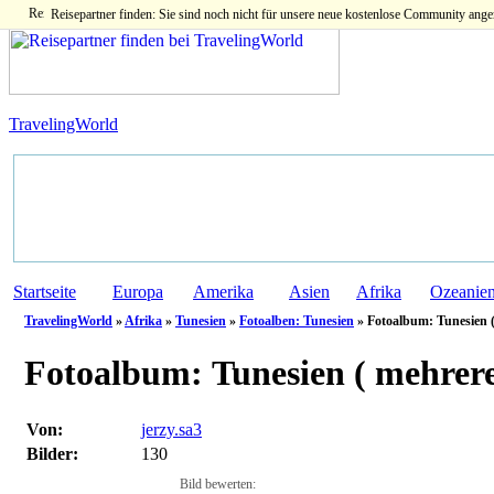
Reisepartner finden: Sie sind noch nicht für unsere neue kostenlose Community ange
TravelingWorld
Startseite
Europa
Amerika
Asien
Afrika
Ozeanie
TravelingWorld
»
Afrika
»
Tunesien
»
Fotoalben: Tunesien
» Fotoalbum: Tunesien (
Fotoalbum:
Tunesien ( mehrere
Von:
jerzy.sa3
Bilder:
130
Bild bewerten: