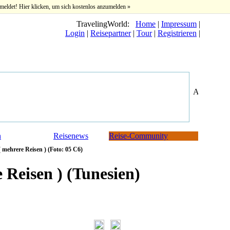
meldet! Hier klicken, um sich kostenlos anzumelden »
TravelingWorld:
Home
|
Impressum
|
Login
|
Reisepartner
|
Tour
|
Registrieren
|
n
Reisenews
Reise-Community
 mehrere Reisen ) (Foto: 05 C6)
 Reisen ) (Tunesien)