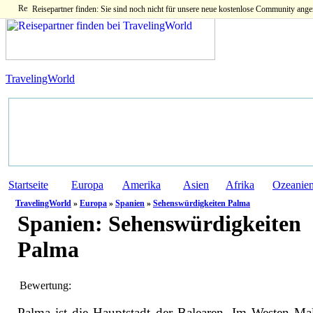
Reisepartner finden: Sie sind noch nicht für unsere neue kostenlose Community ange
TravelingWorld
Startseite
Europa
Amerika
Asien
Afrika
Ozeanie
TravelingWorld
»
Europa
»
Spanien
»
Sehenswürdigkeiten Palma
Spanien:
Sehenswürdigkeiten
Palma
Bewertung:
Palma ist die Hauptstadt der Balearen. Im Westen Mal