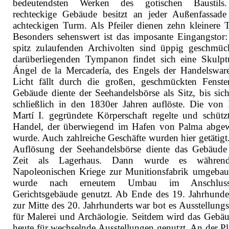
bedeutendsten Werken des gotischen Baustils
rechteckige Gebäude besitzt an jeder Außenfassade
achteckigen Turm. Als Pfeiler dienen zehn kleinere 
Besonders sehenswert ist das imposante Eingangstor:
spitz zulaufenden Archivolten sind üppig geschmüc
darüberliegenden Tympanon findet sich eine Skulpt
Ángel de la Mercadería, des Engels der Handelsware
Licht fällt durch die großen, geschmückten Fenste
Gebäude diente der Seehandelsbörse als Sitz, bis sich
schließlich in den 1830er Jahren auflöste. Die von
Martí I. gegründete Körperschaft regelte und schütz
Handel, der überwiegend im Hafen von Palma abgew
wurde. Auch zahlreiche Geschäfte wurden hier getätigt
Auflösung der Seehandelsbörse diente das Gebäude
Zeit als Lagerhaus. Dann wurde es währen
Napoleonischen Kriege zur Munitionsfabrik umgebau
wurde nach erneutem Umbau im Anschlus
Gerichtsgebäude genutzt. Ab Ende des 19. Jahrhunder
zur Mitte des 20. Jahrhunderts war bot es Ausstellung
für Malerei und Archäologie. Seitdem wird das Gebäu
heute für wechselnde Ausstellungen genutzt. An der Pl