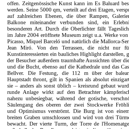
offen. Zeitgenössische Kunst kann im Es Baluard besi
werden. Seine 5000 qm, verteilt auf drei Etagen, versp
auf zahlreichen Ebenen, die über Rampen, Galeri
Balkone miteinander verbunden sind, ein Erlebn
besonderen Art. Durch die Oberlichter fällt Tageslich
im Jahre 2004 eröffnete Museum zeigt u.a. Werke von
Picasso, Miquel Barceló und natürlich die Mallorca-Ser
Jean Miró. Von den Terrassen, die nicht nur f
Kunstinteressierten ein bauliches Highlight darstellen, 
der Besucher außerdem traumhafte Aussichten über die
und die Bucht, ebenso auf die Kathedrale und das Cast
Bellver. Die Festung, die 112 m über der balear
Hauptstadt thront, gilt in Spanien als absolut einzigar
sie – anders als sonst üblich – kreisrund gebaut wurd
runde Anlage wirkt auf den Betrachter kämpferis
nahezu unbesiegbar, während der gotische, verschnö
Säulengang des oberen der zwei Stockwerke Fröhli
und Optimismus verströmt. Die Burg ist von ein
breiten Graben umschlossen und wird von drei Türm
bewacht. Der vierte Turm, der Torre de l'Homenatge,