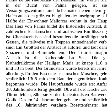
in der Bucht von Palma gelegen, ist si
Versorgungszentrum und beheimatet neben dem g
Hafen auch den größten Flughafen der Inselgruppe. Üb
Hälfte der Einwohner Mallorcas wohnt in der Haupt
Das Herz von Palma bildet die historische Altstadt, d
zahlreichen katalanischen und arabischen Einflüssen g
ist. Charakteristisch sind besonders die unzähligen sc
Gassen, die teilweise mit Treppen untereinander ver
sind. Ein Großteil der Altstadt ist autofrei und lädt da
Spazieren und Bummeln ein. Der Touristenmagne
Altstadt ist die Kathedrale La Seu. Die got
Kathedralkirche der Heiligen Maria ist knapp 110 
und 33 m breit. Der Grundstein wurde bereits im Jahre
allerdings für den Bau einer islamischen Moschee, gele
schließlich 1306 mit dem Bau der eigentlichen Kath
begonnen wurde. Die Hauptfassade wurde erst Anfa
20. Jahrhunderts fertig gestellt. Obwohl der Kirche „ri
Türme fehlen, zählt sie zu den bedeutendsten Bauwerk
Gotik. Das im 14. Jahrhundert gebaute und schließlic
des 16. Jahrhundert verglaste Rosettenfenster ha