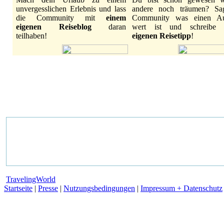
unvergesslichen Erlebnis und lass
andere noch träumen? Sa
die Community mit
einem
Community was einen Au
eigenen Reiseblog
daran
wert ist und schreibe
teilhaben!
eigenen Reisetipp
!
TravelingWorld
Startseite
|
Presse
|
Nutzungsbedingungen
|
Impressum + Datenschutz