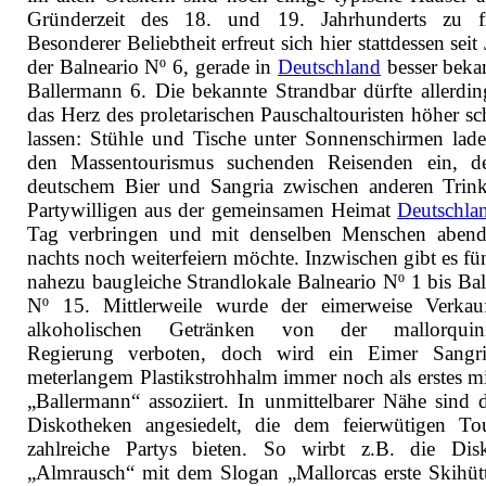
Gründerzeit des 18. und 19. Jahrhunderts zu f
Besonderer Beliebtheit erfreut sich hier stattdessen seit
der Balneario Nº 6, gerade in
Deutschland
besser bekan
Ballermann 6. Die bekannte Strandbar dürfte allerdin
das Herz des proletarischen Pauschaltouristen höher sc
lassen: Stühle und Tische unter Sonnenschirmen lade
den Massentourismus suchenden Reisenden ein, d
deutschem Bier und Sangria zwischen anderen Trin
Partywilligen aus der gemeinsamen Heimat
Deutschla
Tag verbringen und mit denselben Menschen aben
nachts noch weiterfeiern möchte. Inzwischen gibt es fü
nahezu baugleiche Strandlokale Balneario Nº 1 bis Bal
Nº 15. Mittlerweile wurde der eimerweise Verka
alkoholischen Getränken von der mallorquini
Regierung verboten, doch wird ein Eimer Sangr
meterlangem Plastikstrohhalm immer noch als erstes m
„Ballermann“ assoziiert. In unmittelbarer Nähe sind d
Diskotheken angesiedelt, die dem feierwütigen Tou
zahlreiche Partys bieten. So wirbt z.B. die Dis
„Almrausch“ mit dem Slogan „Mallorcas erste Skihütt