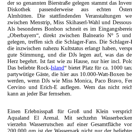
der so genannten Bierstraße gelegen stammt das Invent
Diskothek passenderweise aus echten Österre
Almhütten. Die stattfindenden Veranstaltungen we
zwischen Menstrip, Miss Skihaserl-Wahl und Dessous-
Als besonderes Bonbon schneit es im Eingangsberei
„Oberbayern“, direkt zwischen Balneario Nº 5 un
gelegen, treffen sich die Schlager-Fans. Die Schlager-
die inzwischen nahezu Kultstatus erlangt haben, versp
gute Stimmung, und die DJs legen auf, was das de
Herz begehrt. Ist fast wie zu Hause, nur hier incl. Pol
Das beliebte Rock-
Island
“ bietet Platz für ca. 1000 ta
partywütige Gäste, die hier aus 10.000-Watt-Boxen bes
werden, wenn DJs wie Miss Monica, Paco Bravo, Fe
Cervino und Erich-E auflegen. Wem das nicht reich
kann an jeder Bar fernsehen.
Einen Erlebnisspaß für Groß und Klein verspric
Aqualand El Arenal. Mit sechzehn Wasserbecke
vierzehn Wasserrutschen auf einer Gesamtfläche vo
200.000 qm ist der Wasserpark nicht nur der beliebtes