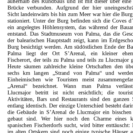
außerhalb des Rundbaus und ist mit dieser über eine 
Brücke verbunden. Aufgrund der hier uneingeschr
Sicht landeinwärts bis hin zum Meer war hier die Bur
stationiert. Unter der Burg befinden sich die Coves d´
ein angelegtes Höhlensystem, das während der Bauar
entstand. Das Stadtmuseum von Palma, das die Gesc
der balearischen Hauptstadt zeigt, kann im Erdgescho
Burg besichtigt werden. Am südöstlichen Ende der Ba
Palma liegt der Ort S’Arenal, ein kleiner ehem
Fischerort, der teils zu Palma und teils zu Llucmajor 
Heute säumen zahlreiche kleine Ortschaften den üb
sechs km langen „Strand von Palma“ und werde
Einheimischen wie Touristen meist zusammengefas
„Arenal“ bezeichnet. Wann man Palma verläss
Llucmajor betritt ist nicht ersichtlich; die tourist
Aktivitäten, Bars und Restaurants sind den ganzen 
entlang identisch. Der einzige Unterschied besteht dari
die Gebäude in S’Arenal de Llucmajor ein bisschen
gebaut sind. Wer hier noch den Charme eines k
spanischen Fischerdorfs sucht, wird bitter enttäuscht:
im alten Ortskern sind noch einige typische Häuser a