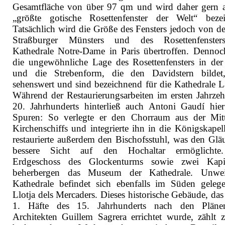
Gesamtfläche von über 97 qm und wird daher gern a
„größte gotische Rosettenfenster der Welt“ bezei
Tatsächlich wird die Größe des Fensters jedoch von d
Straßburger Münsters und des Rosettenfenster
Kathedrale Notre-Dame in Paris übertroffen. Dennoc
die ungewöhnliche Lage des Rosettenfensters in der
und die Strebenform, die den Davidstern bildet
sehenswert und sind bezeichnend für die Kathedrale L
Während der Restaurierungsarbeiten im ersten Jahrzeh
20. Jahrhunderts hinterließ auch Antoni Gaudí hier
Spuren: So verlegte er den Chorraum aus der Mit
Kirchenschiffs und integrierte ihn in die Königskapel
restaurierte außerdem den Bischofsstuhl, was den Glä
bessere Sicht auf den Hochaltar ermöglichte
Erdgeschoss des Glockenturms sowie zwei Kapit
beherbergen das Museum der Kathedrale. Unwei
Kathedrale befindet sich ebenfalls im Süden geleg
Llotja dels Mercaders. Dieses historische Gebäude, das
1. Häfte des 15. Jahrhunderts nach den Pläne
Architekten Guillem Sagrera errichtet wurde, zählt 