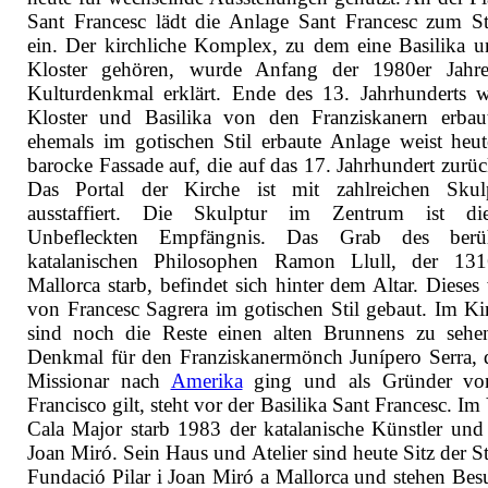
Sant Francesc lädt die Anlage Sant Francesc zum S
ein. Der kirchliche Komplex, zu dem eine Basilika u
Kloster gehören, wurde Anfang der 1980er Jahr
Kulturdenkmal erklärt. Ende des 13. Jahrhunderts 
Kloster und Basilika von den Franziskanern erbau
ehemals im gotischen Stil erbaute Anlage weist heut
barocke Fassade auf, die auf das 17. Jahrhundert zurüc
Das Portal der Kirche ist mit zahlreichen Skul
ausstaffiert. Die Skulptur im Zentrum ist di
Unbefleckten Empfängnis. Das Grab des berü
katalanischen Philosophen Ramon Llull, der 13
Mallorca starb, befindet sich hinter dem Altar. Dieses
von Francesc Sagrera im gotischen Stil gebaut. Im Ki
sind noch die Reste einen alten Brunnens zu sehe
Denkmal für den Franziskanermönch Junípero Serra, d
Missionar nach
Amerika
ging und als Gründer vo
Francisco gilt, steht vor der Basilika Sant Francesc. Im
Cala Major starb 1983 der katalanische Künstler und
Joan Miró. Sein Haus und Atelier sind heute Sitz der S
Fundació Pilar i Joan Miró a Mallorca und stehen Bes