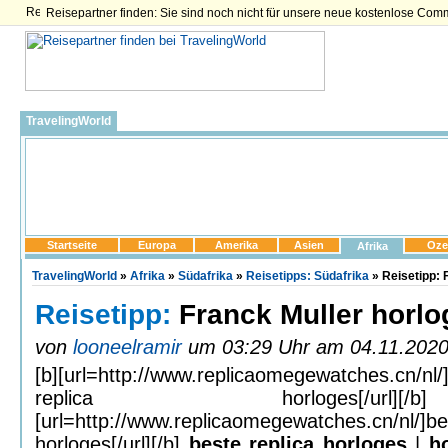
Reisepartner finden: Sie sind noch nicht für unsere neue kostenlose Com
TravelingWorld
Startseite
Europa
Amerika
Asien
Oze
Afrika
TravelingWorld
»
Afrika
»
Südafrika
»
Reisetipps: Südafrika
» Reisetipp: 
Reisetipp:
Franck Muller horlo
von
looneelramir
um 03:29 Uhr am 04.11.2020 e
[b][url=
http://www.replicaomegewatches.cn/nl/
replica horloges[/ur
[url=
http://www.replicaomegewatches.cn/nl/]be
horloges[/url][/b]
beste replica horloges
|
ho