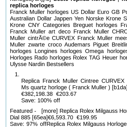
replica horloges
Franck Muller horloges US Dollar Euro GB P
Australian Dollar Jappen Yen Norske Krone 
Krone CNY Categories Breguet horloges Fra
Franck Muller art deco Franck Muller C
Muller cintrÃ©e CURVEX Franck Muller mees
Muller zwarte croco Audemars Piguet Breitl
horloges Longines horloges Omega horloges
Horloges Rado horloges Rolex TAG Heuer hor
Ulysse Nardin Bestsellers
Replica Franck Muller Cintree CURVEX
Ms quartz horloge ( Franck Muller ) [b1da
€382,198.38 €203.67
Save: 100% off
Featured - [more] Replica Rolex Milgauss Ho
Dial 885 [65ea]€6,593.70 €199.95
Save: 97% offReplica Rolex Milgauss Horloge