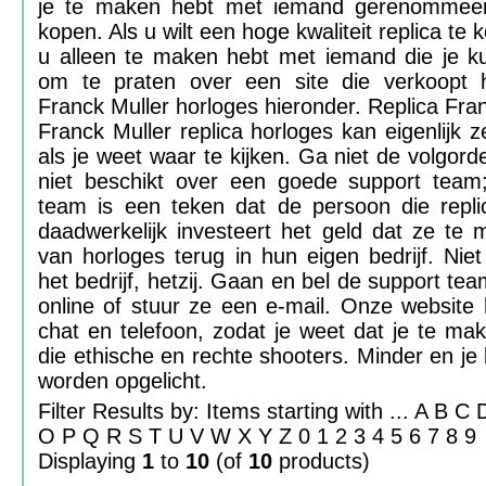
je te maken hebt met iemand gerenommeer
kopen. Als u wilt een hoge kwaliteit replica te
u alleen te maken hebt met iemand die je ku
om te praten over een site die verkoopt h
Franck Muller horloges hieronder. Replica Fra
Franck Muller replica horloges kan eigenlijk ze
als je weet waar te kijken. Ga niet de volgor
niet beschikt over een goede support team
team is een teken dat de persoon die repli
daadwerkelijk investeert het geld dat ze te
van horloges terug in hun eigen bedrijf. Niet
het bedrijf, hetzij. Gaan en bel de support te
online of stuur ze een e-mail. Onze website h
chat en telefoon, zodat je weet dat je te m
die ethische en rechte shooters. Minder en je b
worden opgelicht.
Filter Results by: Items starting with ... A B 
O P Q R S T U V W X Y Z 0 1 2 3 4 5 6 7 8 9
Displaying
1
to
10
(of
10
products)