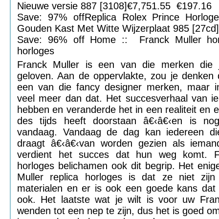
Nieuwe versie 887 [3108]€7,751.55 €197.16
Save: 97% offReplica Rolex Prince Horlog
Gouden Kast Met Witte Wijzerplaat 985 [27c
Save: 96% off Home :: Franck Muller hor
horloges
Franck Muller is een van die merken die
geloven. Aan de oppervlakte, zou je denken
een van die fancy designer merken, maar in 
veel meer dan dat. Het succesverhaal van i
hebben en veranderde het in een realiteit en e
des tijds heeft doorstaan â€‹â€‹en is nog
vandaag. Vandaag de dag kan iedereen di
draagt â€‹â€‹van worden gezien als ieman
verdient het succes dat hun weg komt. Fr
horloges belichamen ook dit begrip. Het enig
Muller replica horloges is dat ze niet zi
materialen en er is ook een goede kans dat
ook. Het laatste wat je wilt is voor uw Fra
wenden tot een nep te zijn, dus het is goed o