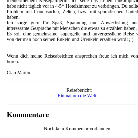
meiner/meinem ReisepartnerIn. Ich sehe das Leben unkomplizi
habe nicht täglich vor in 4-5* Hotelzimmer zu verbringen. Du sollt
Problem mit Couchsurfen, Zelten, bzw. mit sporadischen Unter
haben.
Ich sorge gern für Spaß, Spannung und Abwechslung und
interessante Gespräche mit Menschen die etwas zu erzählen haben.
Es soll eine gemeinsame, supergeile und unvergessliche Reise 
von der man noch seinen Enkeln und Urenkeln erzählen wird! ;-)
Wenn dich meine Reiseabsichten ansprechen freue ich mich von
hören.
Ciao Martin
Reisebericht:
Einmal um die Welt ...
Kommentare
Noch kein Kommentar vorhanden ...