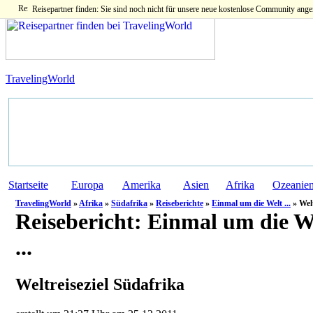
Reisepartner finden: Sie sind noch nicht für unsere neue kostenlose Community ange
TravelingWorld
Startseite
Europa
Amerika
Asien
Afrika
Ozeanie
TravelingWorld
»
Afrika
»
Südafrika
»
Reiseberichte
»
Einmal um die Welt ...
» Welt
Reisebericht:
Einmal um die W
...
Weltreiseziel Südafrika