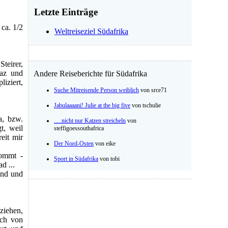
Letzte Einträge
 ca. 1/2
Weltreiseziel Südafrika
Steirer,
raz und
Andere Reiseberichte für Südafrika
ziert,
Suche Mitreisende Person weiblich
von srce71
Jabulaaaani! Julie at the big five
von tschulie
a, bzw.
.....nicht nur Katzen streicheln
von
t, weil
steffigoessouthafrica
eit mir
Der Nord-Osten
von eike
kommt -
Sport in Südafrika
von tobi
d ...
and und
ziehen,
uch von