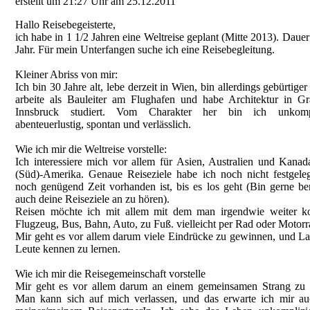
erstellt um 21:27 Uhr am 25.12.2011
Hallo Reisebegeisterte,
ich habe in 1 1/2 Jahren eine Weltreise geplant (Mitte 2013). Dauer
Jahr. Für mein Unterfangen suche ich eine Reisebegleitung.
Kleiner Abriss von mir:
Ich bin 30 Jahre alt, lebe derzeit in Wien, bin allerdings gebürtiger 
arbeite als Bauleiter am Flughafen und habe Architektur in G
Innsbruck studiert. Vom Charakter her bin ich unkompli
abenteuerlustig, spontan und verlässlich.
Wie ich mir die Weltreise vorstelle:
Ich interessiere mich vor allem für Asien, Australien und Kanad
(Süd)-Amerika. Genaue Reiseziele habe ich noch nicht festgeleg
noch genügend Zeit vorhanden ist, bis es los geht (Bin gerne ber
auch deine Reiseziele an zu hören).
Reisen möchte ich mit allem mit dem man irgendwie weiter 
Flugzeug, Bus, Bahn, Auto, zu Fuß. vielleicht per Rad oder Motorra
Mir geht es vor allem darum viele Eindrücke zu gewinnen, und L
Leute kennen zu lernen.
Wie ich mir die Reisegemeinschaft vorstelle
Mir geht es vor allem darum an einem gemeinsamen Strang zu 
Man kann sich auf mich verlassen, und das erwarte ich mir a