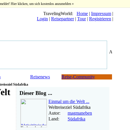
meldet! Hier klicken, um sich kostenlos anzumelden »
TravelingWorld:
Home
|
Impressum
|
Login
|
Reisepartner
|
Tour
|
Registrieren
|
n
Reisenews
Reise-Community
reiseziel Südafrika
elt
Dieser Blog ...
Einmal um die Welt ...
Weltreiseziel Südafrika
Autor:
magmaneben
Land:
Südafrika