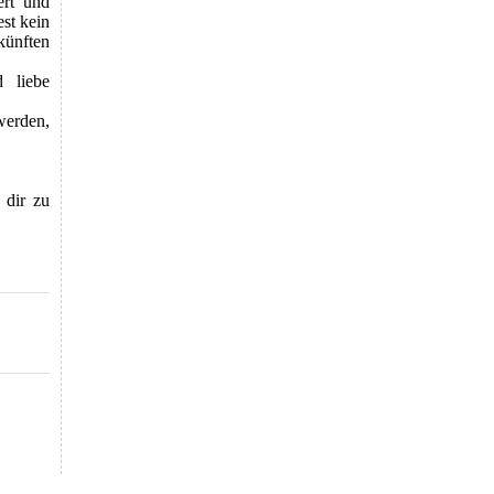
ert und
est kein
künften
 liebe
werden,
 dir zu