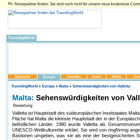
Reisepartner finden: Sie sind noch nicht für unsere neue kostenlose Com
TravelingWorld
Startseite
Amerika
Asien
Afrika
Oze
Europa
TravelingWorld
»
Europa
»
Malta
»
Sehenswürdigkeiten von Valletta
Malta:
Sehenswürdigkeiten von Vall
Bewertung:
Valletta ist Hauptstadt des südeuropäischen Inselstaates Malta
Fläche hat Malta die kleinste Hauptstadt der in der Europäisc
befindlichen Länder. 1980 wurde Valletta als Gesamtmonu
UNESCO-Weltkulturerbe erklärt. Sie wird von ringförmig ang
Bastionen umgeben, was sie als eine der bestgesicherten S