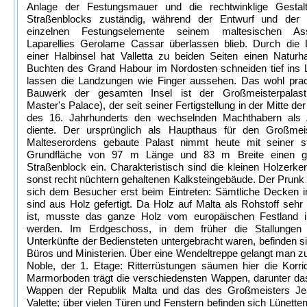
Anlage der Festungsmauer und die rechtwinklige Gestal
Straßenblocks zuständig, während der Entwurf und der
einzelnen Festungselemente seinem maltesischen Ass
Laparellies Gerolame Cassar überlassen blieb. Durch die 
einer Halbinsel hat Valletta zu beiden Seiten einen Naturh
Buchten des Grand Habour im Nordosten schneiden tief ins 
lassen die Landzungen wie Finger aussehen. Das wohl prach
Bauwerk der gesamten Insel ist der Großmeisterpalas
Master's Palace), der seit seiner Fertigstellung in der Mitte der
des 16. Jahrhunderts den wechselnden Machthabern als 
diente. Der ursprünglich als Haupthaus für den Großmei
Malteserordens gebaute Palast nimmt heute mit seiner sta
Grundfläche von 97 m Länge und 83 m Breite einen g
Straßenblock ein. Charakteristisch sind die kleinen Holzerk
sonst recht nüchtern gehaltenen Kalksteingebäude. Der Prunk 
sich dem Besucher erst beim Eintreten: Sämtliche Decken i
sind aus Holz gefertigt. Da Holz auf Malta als Rohstoff sehr
ist, musste das ganze Holz vom europäischen Festland im
werden. Im Erdgeschoss, in dem früher die Stallungen
Unterkünfte der Bediensteten untergebracht waren, befinden s
Büros und Ministerien. Über eine Wendeltreppe gelangt man 
Noble, der 1. Etage: Ritterrüstungen säumen hier die Korri
Marmorboden trägt die verschiedensten Wappen, darunter da
Wappen der Republik Malta und das des Großmeisters Je
Valette; über vielen Türen und Fenstern befinden sich Lünetten