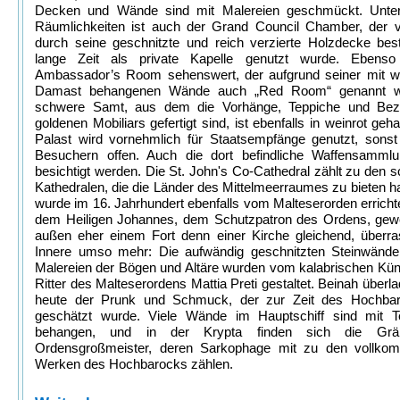
Decken und Wände sind mit Malereien geschmückt. Unter
Räumlichkeiten ist auch der Grand Council Chamber, der v
durch seine geschnitzte und reich verzierte Holzdecke bes
lange Zeit als private Kapelle genutzt wurde. Ebenso
Ambassador’s Room sehenswert, der aufgrund seiner mit w
Damast behangenen Wände auch „Red Room“ genannt wi
schwere Samt, aus dem die Vorhänge, Teppiche und Be
goldenen Mobiliars gefertigt sind, ist ebenfalls in weinrot geha
Palast wird vornehmlich für Staatsempfänge genutzt, sonst
Besuchern offen. Auch die dort befindliche Waffensamml
besichtigt werden. Die St. John's Co-Cathedral zählt zu den 
Kathedralen, die die Länder des Mittelmeerraumes zu bieten h
wurde im 16. Jahrhundert ebenfalls vom Malteserorden errichte
dem Heiligen Johannes, dem Schutzpatron des Ordens, gewe
außen eher einem Fort denn einer Kirche gleichend, überra
Innere umso mehr: Die aufwändig geschnitzten Steinwände
Malereien der Bögen und Altäre wurden vom kalabrischen Kün
Ritter des Malteserordens Mattia Preti gestaltet. Beinah überla
heute der Prunk und Schmuck, der zur Zeit des Hochba
geschätzt wurde. Viele Wände im Hauptschiff sind mit T
behangen, und in der Krypta finden sich die Grä
Ordensgroßmeister, deren Sarkophage mit zu den vollko
Werken des Hochbarocks zählen.