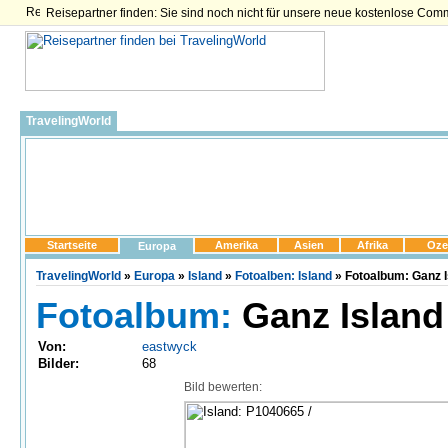
Reisepartner finden: Sie sind noch nicht für unsere neue kostenlose Com
TravelingWorld
Startseite
Amerika
Asien
Afrika
Oze
Europa
TravelingWorld
»
Europa
»
Island
»
Fotoalben: Island
» Fotoalbum: Ganz I
Fotoalbum:
Ganz Island 
Von:
eastwyck
Bilder:
68
Bild bewerten: