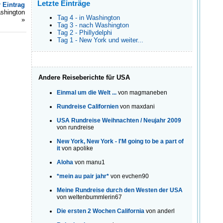
Letzte Einträge
r Eintrag
shington
Tag 4 - in Washington
»
Tag 3 - nach Washington
Tag 2 - Phillydelphi
Tag 1 - New York und weiter...
Andere Reiseberichte für USA
Einmal um die Welt ...
von magmaneben
Rundreise Californien
von maxdani
USA Rundreise Weihnachten / Neujahr 2009
von rundreise
New York, New York - I'M going to be a part of
it
von apolike
Aloha
von manu1
*mein au pair jahr*
von evchen90
Meine Rundreise durch den Westen der USA
von weltenbummlerin67
Die ersten 2 Wochen California
von anderl