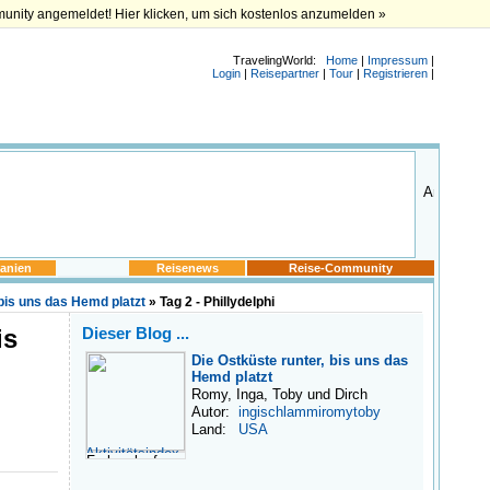
munity angemeldet! Hier klicken, um sich kostenlos anzumelden »
TravelingWorld:
Home
|
Impressum
|
Login
|
Reisepartner
|
Tour
|
Registrieren
|
anien
Reisenews
Reise-Community
 bis uns das Hemd platzt
» Tag 2 - Phillydelphi
is
Dieser Blog ...
Die Ostküste runter, bis uns das
Hemd platzt
Romy, Inga, Toby und Dirch
Autor:
ingischlammiromytoby
Land:
USA