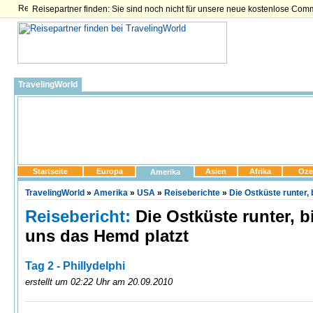
Reisepartner finden: Sie sind noch nicht für unsere neue kostenlose Com
TravelingWorld
Startseite
Europa
Asien
Afrika
Oze
Amerika
TravelingWorld
»
Amerika
»
USA
»
Reiseberichte
»
Die Ostküste runter,
Reisebericht:
Die Ostküste runter, b
uns das Hemd platzt
Tag 2 - Phillydelphi
erstellt um 02:22 Uhr am 20.09.2010