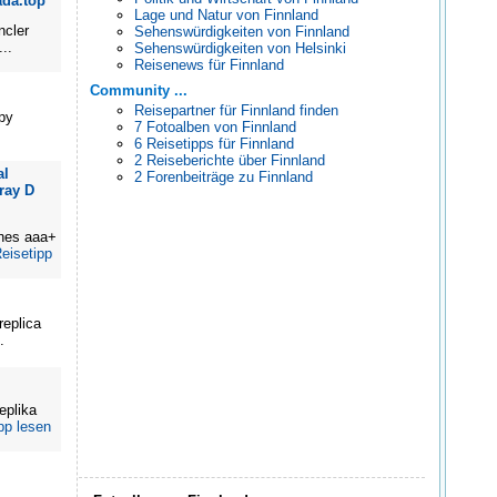
ada.top
Lage und Natur von Finnland
ncler
Sehenswürdigkeiten von Finnland
..
Sehenswürdigkeiten von Helsinki
Reisenews für Finnland
Community ...
Reisepartner für Finnland finden
opy
7 Fotoalben von Finnland
6 Reisetipps für Finnland
2 Reiseberichte über Finnland
al
2 Forenbeiträge zu Finnland
ray D
ches aaa+
eisetipp
replica
.
eplika
pp lesen