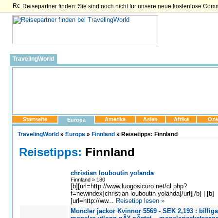
Reisepartner finden: Sie sind noch nicht für unsere neue kostenlose Com
TravelingWorld
Startseite
Amerika
Asien
Afrika
Oze
Europa
TravelingWorld
»
Europa
»
Finnland
» Reisetipps: Finnland
Reisetipps:
Finnland
christian louboutin yolanda
Finnland » 180
[b][url=http://www.luogosicuro.net/cl.php?
f=newindex]christian louboutin yolanda[/url][/b] | [b]
[url=http://ww...
Reisetipp lesen »
Moncler jackor Kvinnor 5569 - SEK 2,193 : billiga