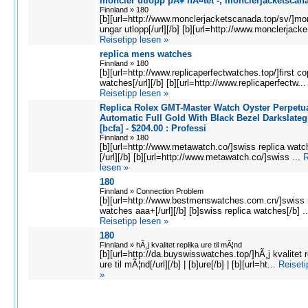
moncler utlopp pÃ¥ nÃ¤tet -, monclerjacketscan
Finnland » 180
[b][url=http://www.monclerjacketscanada.top/sv/]mo
ungar utlopp[/url][/b] [b][url=http://www.monclerjacke.
Reisetipp lesen »
replica mens watches
Finnland » 180
[b][url=http://www.replicaperfectwatches.top/]first c
watches[/url][/b] [b][url=http://www.replicaperfectw...
Reisetipp lesen »
Replica Rolex GMT-Master Watch Oyster Perpetu
Automatic Full Gold With Black Bezel Darkslateg
[bcfa] - $204.00 : Professi
Finnland » 180
[b][url=http://www.metawatch.co/]swiss replica wat
[/url][/b] [b][url=http://www.metawatch.co/]swiss ...
R
lesen »
180
Finnland » Connection Problem
[b][url=http://www.bestmenswatches.com.cn/]swiss 
watches aaa+[/url][/b] [b]swiss replica watches[/b] ..
Reisetipp lesen »
180
Finnland » hÃ¸j kvalitet replika ure til mÃ¦nd
[b][url=http://da.buyswisswatches.top/]hÃ¸j kvalitet r
ure til mÃ¦nd[/url][/b] | [b]ure[/b] | [b][url=ht...
Reiseti
»