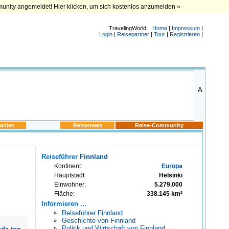
munity angemeldet! Hier klicken, um sich kostenlos anzumelden »
TravelingWorld:
Home
|
Impressum
|
Login
|
Reisepartner
|
Tour
|
Registrieren
|
anien
Reisenews
Reise-Community
Reiseführer
Finnland
Kontinent:
Europa
Hauptstadt:
Helsinki
Einwohner:
5.279.000
Fläche:
338.145 km²
Informieren ...
Reiseführer Finnland
Geschichte von Finnland
Politik und Wirtschaft von Finnland