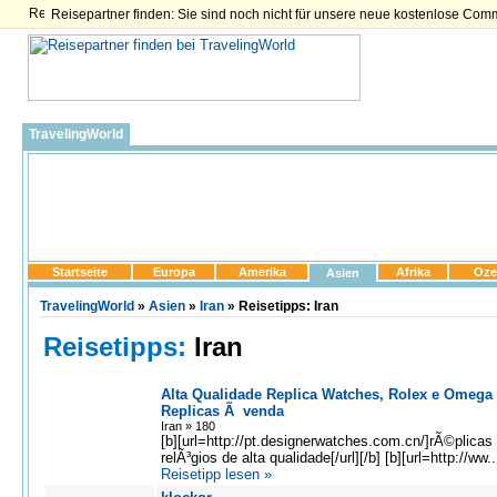
Reisepartner finden: Sie sind noch nicht für unsere neue kostenlose Com
TravelingWorld
Startseite
Europa
Amerika
Afrika
Oze
Asien
TravelingWorld
»
Asien
»
Iran
» Reisetipps: Iran
Reisetipps:
Iran
Alta Qualidade Replica Watches, Rolex e Omega
Replicas Ã venda
Iran » 180
[b][url=http://pt.designerwatches.com.cn/]rÃ©plicas
relÃ³gios de alta qualidade[/url][/b] [b][url=http://ww..
Reisetipp lesen »