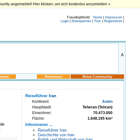
munity angemeldet! Hier klicken, um sich kostenlos anzumelden »
TravelingWorld:
Home
|
Impressum
|
Login
|
Reisepartner
|
Tour
|
Registrieren
|
anien
Reisenews
Reise-Community
Reiseführer
Iran
Kontinent:
Asien
Hauptstadt:
Teheran (Tehran)
Einwohner:
70.473.000
Fläche:
1.648.195 km²
 de
Informieren ...
.
Reiseführer Iran
Geschichte von Iran
Politik und Wirtschaft von Iran