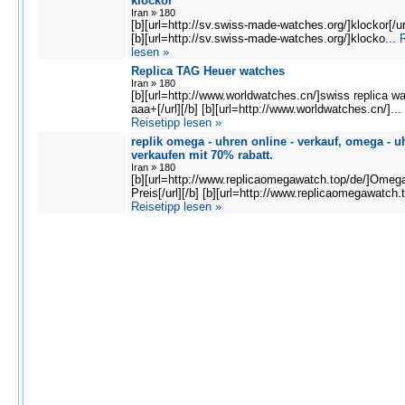
klockor
Iran » 180
[b][url=http://sv.swiss-made-watches.org/]klockor[/url
[b][url=http://sv.swiss-made-watches.org/]klocko...
R
lesen »
Replica TAG Heuer watches
Iran » 180
[b][url=http://www.worldwatches.cn/]swiss replica w
aaa+[/url][/b] [b][url=http://www.worldwatches.cn/]...
Reisetipp lesen »
replik omega - uhren online - verkauf, omega - u
verkaufen mit 70% rabatt.
Iran » 180
[b][url=http://www.replicaomegawatch.top/de/]Omeg
Preis[/url][/b] [b][url=http://www.replicaomegawatch.t
Reisetipp lesen »