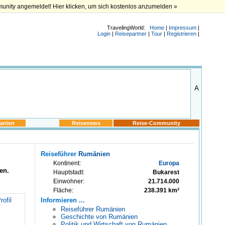
munity angemeldet! Hier klicken, um sich kostenlos anzumelden »
TravelingWorld:
Home
|
Impressum
|
Login
|
Reisepartner
|
Tour
|
Registrieren
|
anien
Reisenews
Reise-Community
Reiseführer
Rumänien
Kontinent:
Europa
ien
.
Hauptstadt:
Bukarest
Einwohner:
21.714.000
Fläche:
238.391 km²
rofil
Informieren ...
Reiseführer Rumänien
Geschichte von Rumänien
Politik und Wirtschaft von Rumänien