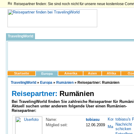
Reisepartner finden: Sie sind noch nicht für unsere neue kostenlose Com
TravelingWorld
Startseite
Amerika
Asien
Afrika
Oze
Europa
TravelingWorld
»
Europa
»
Rumänien
» Reisepartner: Rumänien
Reisepartner:
Rumänien
Bei TravelingWorld finden Sie zahlreiche
Reisepartner für Rumän
Aktuell suchen unter anderem folgende User einen Rumänien-
Reisepartner:
tobiasu's P
Name:
tobiasu
Nachricht
Mitglied seit:
12.06.2009
schicken
Fotoalben