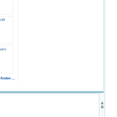
ofil
ier's
inden ...