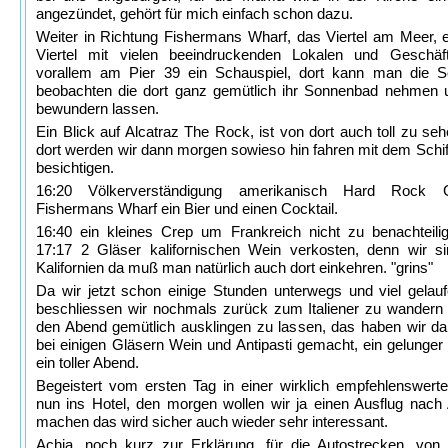
angezündet, gehört für mich einfach schon dazu.
Weiter in Richtung Fishermans Wharf, das Viertel am Meer, ei
Viertel mit vielen beeindruckenden Lokalen und Geschäf
vorallem am Pier 39 ein Schauspiel, dort kann man die 
beobachten die dort ganz gemütlich ihr Sonnenbad nehmen 
bewundern lassen.
Ein Blick auf Alcatraz The Rock, ist von dort auch toll zu seh
dort werden wir dann morgen sowieso hin fahren mit dem Schif
besichtigen.
16:20 Völkerverständigung amerikanisch Hard Rock 
Fishermans Wharf ein Bier und einen Cocktail.
16:40 ein kleines Crep um Frankreich nicht zu benachteili
17:17 2 Gläser kalifornischen Wein verkosten, denn wir si
Kalifornien da muß man natürlich auch dort einkehren. "grins"
Da wir jetzt schon einige Stunden unterwegs und viel gelauf
beschliessen wir nochmals zurück zum Italiener zu wandern
den Abend gemütlich ausklingen zu lassen, das haben wir d
bei einigen Gläsern Wein und Antipasti gemacht, ein gelunger
ein toller Abend.
Begeistert vom ersten Tag in einer wirklich empfehlenswerte
nun ins Hotel, den morgen wollen wir ja einen Ausflug nach 
machen das wird sicher auch wieder sehr interessant.
Achja, noch kurz zur Erklärung, für die Autostrecken, von