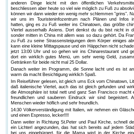
anderen Dinge leicht mit den öffentlichen Verkehrsmitt
beschliessen aber heute so viel wie möglich zu Fuß zu absolvi
können wir dann wieder ein wenig mehr schlemmen "grins". 
wir uns im Touristeninfozentrum nach Plänen und Infos in
hatten, ging es zu Fuß weiter ins Chinatown, das größte chi
Viertel ausserhalb Asiens. Dort denkst du du bist nicht in
sonder mitten in China mit allem was so dazu gehört. Da Fran
zu Fuß zu seine Strassensteigungen dem Körper einiges abv
kann eine kleine Mittagspause und ein Häppchen nicht schaden
jetzt 13:00 Uhr und so gehen wir ins Chinarestaurant und g
dort ein wirklich gutes Menü, um sehr wenig Geld, zusa
Getränken für beide nicht mal 25 Dollar.
Danach weiter im Programm, die Sonne lacht und es ist 
warm da macht Besichtigung wirklich Spaß.
Im Reiseführer gelesen, ist gleich ums Eck vom Chinatown, Littl
daß italienische Viertel, auch das ist gleich gefunden und wirkl
die Atmosphäre ist total nett und ganz San Francisco macht 
freundlichen und sauberen Eindruck wir sind begeistert. 
Menschen wieder höflich und sehr freundlich.
14:30 Völkerverständigung mit Italien, wir nehmen ein Gläsc
und einen Espresso, lecker!!!!
Dann weiter in Richtung St.Peter und Paul Kirche, schnell 
ein Lichterl angezunden, das hat sich bereits auf jedem Städ
bei uns eingebürgert, für die Mama wird in der Kirche ei