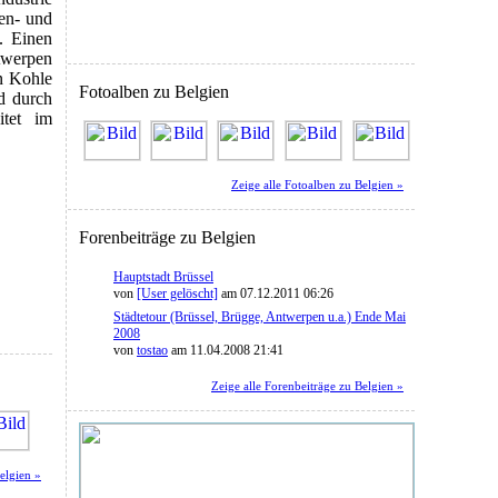
nen- und
. Einen
twerpen
en Kohle
Fotoalben zu Belgien
d durch
itet im
Zeige alle Fotoalben zu Belgien »
Forenbeiträge zu Belgien
Hauptstadt Brüssel
von
[User gelöscht]
am 07.12.2011 06:26
Städtetour (Brüssel, Brügge, Antwerpen u.a.) Ende Mai
2008
von
tostao
am 11.04.2008 21:41
Zeige alle Forenbeiträge zu Belgien »
elgien »