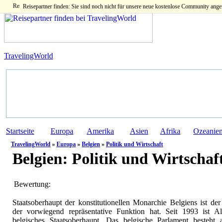
Reisepartner finden: Sie sind noch nicht für unsere neue kostenlose Community ange
TravelingWorld
Startseite
Europa
Amerika
Asien
Afrika
Ozeanie
TravelingWorld
»
Europa
»
Belgien
»
Politik und Wirtschaft
Belgien:
Politik und Wirtschaf
Bewertung:
Staatsoberhaupt der konstitutionellen Monarchie Belgiens ist de
der vorwiegend repräsentative Funktion hat. Seit 1993 ist Alb
belgisches Staatsoberhaupt. Das belgische Parlament besteht 