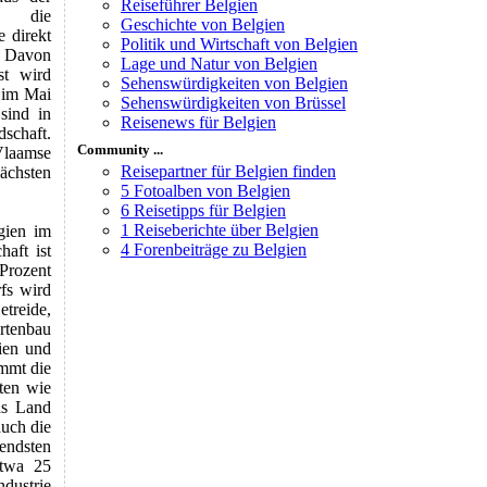
Reiseführer Belgien
d die
Geschichte von Belgien
e direkt
Politik und Wirtschaft von Belgien
1. Davon
Lage und Natur von Belgien
st wird
Sehenswürdigkeiten von Belgien
l im Mai
Sehenswürdigkeiten von Brüssel
sind in
Reisenews für Belgien
dschaft.
Community ...
Vlaamse
Reisepartner für Belgien finden
chsten
5 Fotoalben von Belgien
6 Reisetipps für Belgien
1 Reiseberichte über Belgien
gien im
4 Forenbeiträge zu Belgien
haft ist
Prozent
fs wird
treide,
rtenbau
ien und
immt die
ten wie
as Land
auch die
endsten
etwa 25
ndustrie