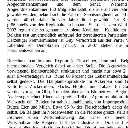
Abgeordnetenkammer und dem Senat. Währen
Abgeordnetenkammer 150 Mitglieder zählt, die alle auf vier Jahr
gewählt werden, beläuft sich die Zahl der Senatsmitglieder auf 7
werden 40 ebenfalls für vier Jahre direkt gewählt. Der Re
größtenteils von den Regionalräten benannt. Seit der letzten Wah
2003 regiert die so genannte „violette Koalition“. Koalitionen 
Belgien fast unvermeidlich aufgrund der zersplitterten Parteienlan
Derzeitiger Premierminister ist Guy Verhofstadt aus der Partei 
Liberalen en Demokraten (VLD). In 2007 stehen die nä
Parlamentswahlen an.
Berechnet man Im- und Exporte je Einwohner, dann steht Bel
internationalen Vergleich dabei an erster Stelle. Die Agrarwirtsc
vorwiegend kleinbetrieblich strukturiert und macht nur etwa 2 
aller Erwerbstätigen aus. Rund 60 Prozent des Lebensmittelbedar
selbst gedeckt. Die Hauptanbauprodukte im Ackerbau sind Ge
Kartoffeln, Zuckerrüben, Flachs, Hopfen und Tabak. Im Ga
werden vor allem Obst, Tomaten aber auch Blumen wie Begon
Azaleen gezüchtet. Einen sehr großen Teil der Agrarproduktion n
Viehzucht ein. Belgien ist nahezu unabhängig von Importproduk
Butter, Eier und Milch. Etwa 95 % des Fleischbedarfs deckt d
selbst. Da Belgien im Nordenwesten an die Nordsee grenzt, stellt 
Fischerei einen Wirtschaftszweig dar. Einer der bedeut
Wirtschaftsanteile Belgiens fällt der Industrie zu. Dort sind 
Prozent aller Erwerbstätigen beschäftigt. Die Hauptpfeiler der I