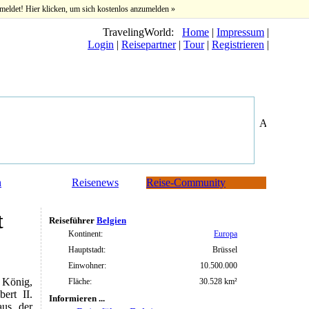
meldet! Hier klicken, um sich kostenlos anzumelden »
TravelingWorld:
Home
|
Impressum
|
Login
|
Reisepartner
|
Tour
|
Registrieren
|
n
Reisenews
Reise-Community
t
Reiseführer
Belgien
Kontinent:
Europa
Hauptstadt:
Brüssel
Einwohner:
10.500.000
r König,
Fläche:
30.528 km²
ert II.
Informieren ...
aus der