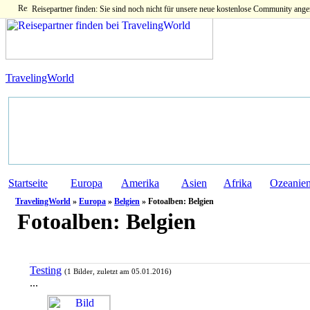
Reisepartner finden: Sie sind noch nicht für unsere neue kostenlose Community ange
TravelingWorld
Startseite
Europa
Amerika
Asien
Afrika
Ozeanie
TravelingWorld
»
Europa
»
Belgien
» Fotoalben: Belgien
Fotoalben:
Belgien
Testing
(1 Bilder, zuletzt am 05.01.2016)
...