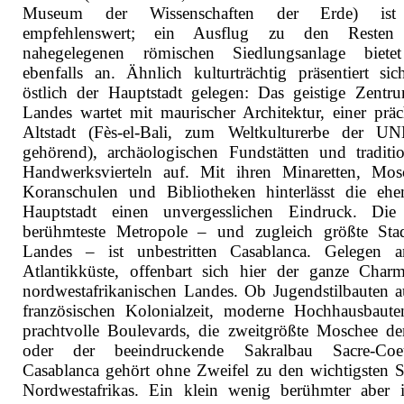
Museum der Wissenschaften der Erde) ist
empfehlenswert; ein Ausflug zu den Resten 
nahegelegenen römischen Siedlungsanlage biete
ebenfalls an. Ähnlich kulturträchtig präsentiert sic
östlich der Hauptstadt gelegen: Das geistige Zentr
Landes wartet mit maurischer Architektur, einer präc
Altstadt (Fès-el-Bali, zum Weltkulturerbe der 
gehörend), archäologischen Fundstätten und traditio
Handwerksvierteln auf. Mit ihren Minaretten, Mos
Koranschulen und Bibliotheken hinterlässt die ehe
Hauptstadt einen unvergesslichen Eindruck. Di
berühmteste Metropole – und zugleich größte Sta
Landes – ist unbestritten Casablanca. Gelegen 
Atlantikküste, offenbart sich hier der ganze Char
nordwestafrikanischen Landes. Ob Jugendstilbauten a
französischen Kolonialzeit, moderne Hochhausbaut
prachtvolle Boulevards, die zweitgrößte Moschee de
oder der beeindruckende Sakralbau Sacre-Co
Casablanca gehört ohne Zweifel zu den wichtigsten S
Nordwestafrikas. Ein klein wenig berühmter aber i