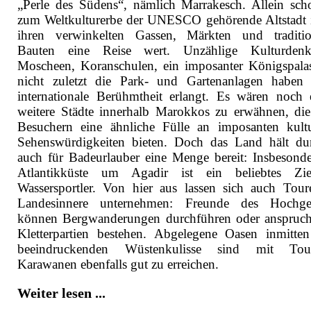
„Perle des Südens“, nämlich Marrakesch. Allein sch
zum Weltkulturerbe der UNESCO gehörende Altstadt i
ihren verwinkelten Gassen, Märkten und traditio
Bauten eine Reise wert. Unzählige Kulturdenkm
Moscheen, Koranschulen, ein imposanter Königspala
nicht zuletzt die Park- und Gartenanlagen haben 
internationale Berühmtheit erlangt. Es wären noch e
weitere Städte innerhalb Marokkos zu erwähnen, die
Besuchern eine ähnliche Fülle an imposanten kultu
Sehenswürdigkeiten bieten. Doch das Land hält du
auch für Badeurlauber eine Menge bereit: Insbesonde
Atlantikküste um Agadir ist ein beliebtes Zie
Wassersportler. Von hier aus lassen sich auch Tour
Landesinnere unternehmen: Freunde des Hochgeb
können Bergwanderungen durchführen oder anspruch
Kletterpartien bestehen. Abgelegene Oasen inmitten
beeindruckenden Wüstenkulisse sind mit Touri
Karawanen ebenfalls gut zu erreichen.
Weiter lesen ...