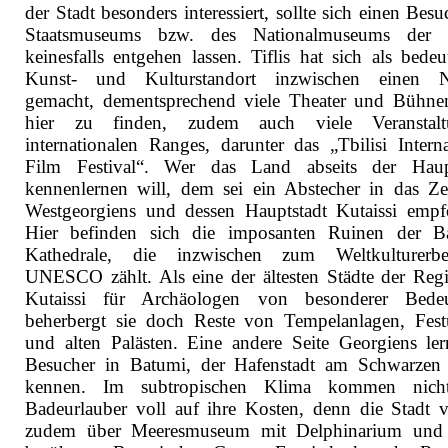
der Stadt besonders interessiert, sollte sich einen Bes
Staatsmuseums bzw. des Nationalmuseums der 
keinesfalls entgehen lassen. Tiflis hat sich als bedeu
Kunst- und Kulturstandort inzwischen einen 
gemacht, dementsprechend viele Theater und Bühne
hier zu finden, zudem auch viele Veranstalt
internationalen Ranges, darunter das „Tbilisi Interna
Film Festival“. Wer das Land abseits der Haup
kennenlernen will, dem sei ein Abstecher in das Z
Westgeorgiens und dessen Hauptstadt Kutaissi empf
Hier befinden sich die imposanten Ruinen der Ba
Kathedrale, die inzwischen zum Weltkulturerb
UNESCO zählt. Als eine der ältesten Städte der Regi
Kutaissi für Archäologen von besonderer Bedeu
beherbergt sie doch Reste von Tempelanlagen, Fes
und alten Palästen. Eine andere Seite Georgiens ler
Besucher in Batumi, der Hafenstadt am Schwarzen
kennen. Im subtropischen Klima kommen nich
Badeurlauber voll auf ihre Kosten, denn die Stadt v
zudem über Meeresmuseum mit Delphinarium und 