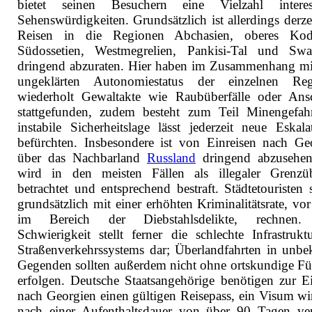
bietet seinen Besuchern eine Vielzahl interes
Sehenswürdigkeiten. Grundsätzlich ist allerdings derze
Reisen in die Regionen Abchasien, oberes Kodo
Südossetien, Westmegrelien, Pankisi-Tal und Swa
dringend abzuraten. Hier haben im Zusammenhang m
ungeklärten Autonomiestatus der einzelnen Reg
wiederholt Gewaltakte wie Raubüberfälle oder Ans
stattgefunden, zudem besteht zum Teil Minengefah
instabile Sicherheitslage lässt jederzeit neue Eskala
befürchten. Insbesondere ist von Einreisen nach Ge
über das Nachbarland
Russland
dringend abzusehen
wird in den meisten Fällen als illegaler Grenzübe
betrachtet und entsprechend bestraft. Städtetouristen s
grundsätzlich mit einer erhöhten Kriminalitätsrate, vor
im Bereich der Diebstahlsdelikte, rechnen.
Schwierigkeit stellt ferner die schlechte Infrastrukt
Straßenverkehrssystems dar; Überlandfahrten in unbe
Gegenden sollten außerdem nicht ohne ortskundige F
erfolgen. Deutsche Staatsangehörige benötigen zur Ei
nach Georgien einen gültigen Reisepass, ein Visum wir
nach einer Aufenthaltsdauer von über 90 Tagen ver