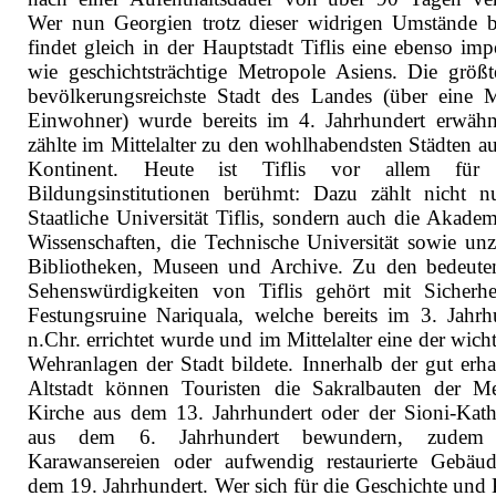
Wer nun Georgien trotz dieser widrigen Umstände be
findet gleich in der Hauptstadt Tiflis eine ebenso imp
wie geschichtsträchtige Metropole Asiens. Die größ
bevölkerungsreichste Stadt des Landes (über eine M
Einwohner) wurde bereits im 4. Jahrhundert erwäh
zählte im Mittelalter zu den wohlhabendsten Städten a
Kontinent. Heute ist Tiflis vor allem für 
Bildungsinstitutionen berühmt: Dazu zählt nicht n
Staatliche Universität Tiflis, sondern auch die Akadem
Wissenschaften, die Technische Universität sowie unz
Bibliotheken, Museen und Archive. Zu den bedeute
Sehenswürdigkeiten von Tiflis gehört mit Sicherhe
Festungsruine Nariquala, welche bereits im 3. Jahrh
n.Chr. errichtet wurde und im Mittelalter eine der wich
Wehranlagen der Stadt bildete. Innerhalb der gut erha
Altstadt können Touristen die Sakralbauten der Me
Kirche aus dem 13. Jahrhundert oder der Sioni-Kath
aus dem 6. Jahrhundert bewundern, zudem
Karawansereien oder aufwendig restaurierte Gebäu
dem 19. Jahrhundert. Wer sich für die Geschichte und 